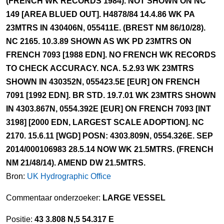
(FRENCH WK RECORDS 1984). NOT SHOWN ON NC
149 [AREA BLUED OUT]. H4878/84 14.4.86 WK PA
23MTRS IN 430406N, 055411E. (BREST NM 86/10/28).
NC 2165. 10.3.89 SHOWN AS WK PD 23MTRS ON
FRENCH 7093 [1988 EDN]. NO FRENCH WK RECORDS
TO CHECK ACCURACY. NCA. 5.2.93 WK 23MTRS
SHOWN IN 430352N, 055423.5E [EUR] ON FRENCH
7091 [1992 EDN]. BR STD. 19.7.01 WK 23MTRS SHOWN
IN 4303.867N, 0554.392E [EUR] ON FRENCH 7093 [INT
3198] [2000 EDN, LARGEST SCALE ADOPTION]. NC
2170. 15.6.11 [WGD] POSN: 4303.809N, 0554.326E. SEP
2014/000106983 28.5.14 NOW WK 21.5MTRS. (FRENCH
NM 21/48/14). AMEND DW 21.5MTRS.
Bron:
UK Hydrographic Office
Commentaar onderzoeker:
LARGE VESSEL
Positie:
43 3.808 N,5 54.317 E