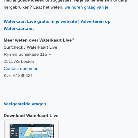
Heb je goede ideeën of suggesties, wil je samenwerken of data
hergebruiken? Laat het weten,
we horen graag van je!
Waterkaart Live gratis in je website
|
Adverteren op
Waterkaart.net
Meer weten over Waterkaart Live?
Surfcheck / Waterkaart Live
Rijn en Schiekade 115 F
2311 AS Leiden
Contact opnemen
Kvk: 61380431
Veelgestelde vragen
Download Waterkaart Live