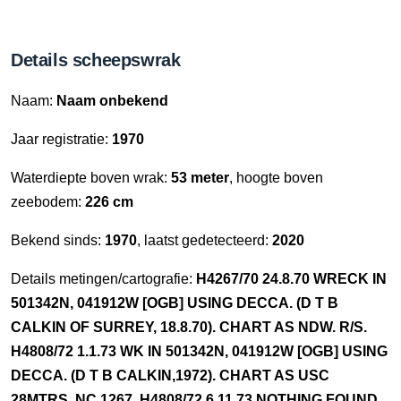
Details scheepswrak
Naam:
Naam onbekend
Jaar registratie:
1970
Waterdiepte boven wrak:
53 meter
, hoogte boven
zeebodem:
226 cm
Bekend sinds:
1970
, laatst gedetecteerd:
2020
Details metingen/cartografie:
H4267/70 24.8.70 WRECK IN
501342N, 041912W [OGB] USING DECCA. (D T B
CALKIN OF SURREY, 18.8.70). CHART AS NDW. R/S.
H4808/72 1.1.73 WK IN 501342N, 041912W [OGB] USING
DECCA. (D T B CALKIN,1972). CHART AS USC
28MTRS. NC 1267. H4808/72 6.11.73 NOTHING FOUND.