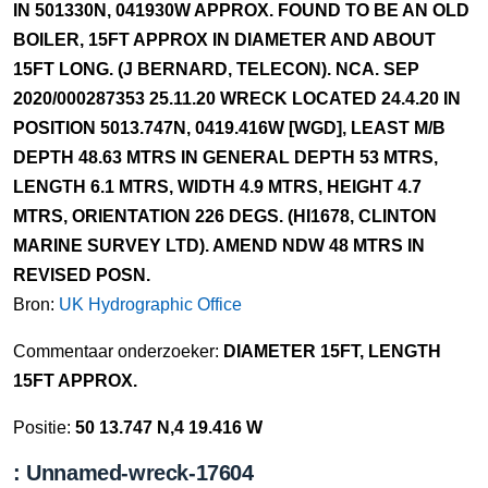
IN 501330N, 041930W APPROX. FOUND TO BE AN OLD
BOILER, 15FT APPROX IN DIAMETER AND ABOUT
15FT LONG. (J BERNARD, TELECON). NCA. SEP
2020/000287353 25.11.20 WRECK LOCATED 24.4.20 IN
POSITION 5013.747N, 0419.416W [WGD], LEAST M/B
DEPTH 48.63 MTRS IN GENERAL DEPTH 53 MTRS,
LENGTH 6.1 MTRS, WIDTH 4.9 MTRS, HEIGHT 4.7
MTRS, ORIENTATION 226 DEGS. (HI1678, CLINTON
MARINE SURVEY LTD). AMEND NDW 48 MTRS IN
REVISED POSN.
Bron:
UK Hydrographic Office
Commentaar onderzoeker:
DIAMETER 15FT, LENGTH
15FT APPROX.
Positie:
50 13.747 N,4 19.416 W
: Unnamed-wreck-17604