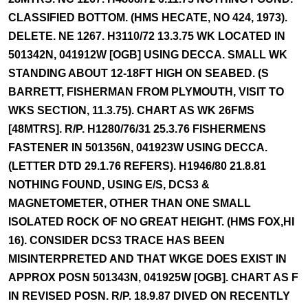
CLASSIFIED BOTTOM. (HMS HECATE, NO 424, 1973).
DELETE. NE 1267. H3110/72 13.3.75 WK LOCATED IN
501342N, 041912W [OGB] USING DECCA. SMALL WK
STANDING ABOUT 12-18FT HIGH ON SEABED. (S
BARRETT, FISHERMAN FROM PLYMOUTH, VISIT TO
WKS SECTION, 11.3.75). CHART AS WK 26FMS
[48MTRS]. R/P. H1280/76/31 25.3.76 FISHERMENS
FASTENER IN 501356N, 041923W USING DECCA.
(LETTER DTD 29.1.76 REFERS). H1946/80 21.8.81
NOTHING FOUND, USING E/S, DCS3 &
MAGNETOMETER, OTHER THAN ONE SMALL
ISOLATED ROCK OF NO GREAT HEIGHT. (HMS FOX,HI
16). CONSIDER DCS3 TRACE HAS BEEN
MISINTERPRETED AND THAT WKGE DOES EXIST IN
APPROX POSN 501343N, 041925W [OGB]. CHART AS F
IN REVISED POSN. R/P. 18.9.87 DIVED ON RECENTLY