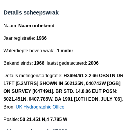
Details scheepswrak
Naam:
Naam onbekend
Jaar registratie:
1966
Waterdiepte boven wrak:
-1 meter
Bekend sinds:
1966
, laatst gedetecteerd:
2006
Details metingen/cartografie:
H3694/61 2.2.66 OBSTN DR
17FT [5.2MTRS] SHOWN IN 502125N, 040743W [OGB]
ON SURVEY [K4749/1]. BR STD. 14.8.06 EUT POSN:
5021.451N, 0407.785W. BA 1901 [10TH EDN, JULY '06].
Bron:
UK Hydrographic Office
Positie:
50 21.451 N,4 7.785 W