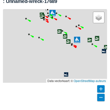
: Unnamed-wreck-17689
Data vectorkaart: ©
OpenStreetMap-auteurs