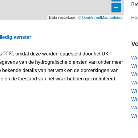
Br
Data vectorkaart: ©
OpenStreetMap-auteurs
Pos
lledig venster
Ve
els 🇬🇧, omdat deze worden opgesteld door het UK
Wr
egevens van de hydrografische diensten van onder meer
Wr
e bekende details van het wrak en de opmerkingen van
Wr
itie en de toestand van het wrak hebben gecontroleerd.
Wra
Wra
Wr
Wr
Wr