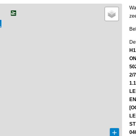
Wa
ze
Be
Det
H1
ON
50
2/
1.
LE
EN
[O
LE
ST
04