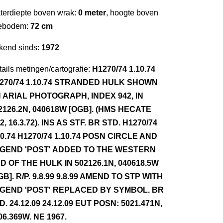
terdiepte boven wrak:
0 meter
, hoogte boven
ebodem:
72 cm
kend sinds:
1972
ails metingen/cartografie:
H1270/74 1.10.74
270/74 1.10.74 STRANDED HULK SHOWN
 ARIAL PHOTOGRAPH, INDEX 942, IN
2126.2N, 040618W [OGB]. (HMS HECATE
72, 16.3.72). INS AS STF. BR STD. H1270/74
10.74 H1270/74 1.10.74 POSN CIRCLE AND
GEND 'POST' ADDED TO THE WESTERN
D OF THE HULK IN 502126.1N, 040618.5W
GB]. R/P. 9.8.99 9.8.99 AMEND TO STP WITH
GEND 'POST' REPLACED BY SYMBOL. BR
D. 24.12.09 24.12.09 EUT POSN: 5021.471N,
06.369W. NE 1967.