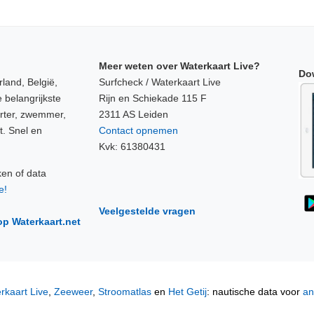
Meer weten over Waterkaart Live?
Do
land, België,
Surfcheck / Waterkaart Live
 belangrijkste
Rijn en Schiekade 115 F
orter, zwemmer,
2311 AS Leiden
t. Snel en
Contact opnemen
Kvk: 61380431
ken of data
e!
Veelgestelde vragen
op Waterkaart.net
rkaart Live
,
Zeeweer
,
Stroomatlas
en
Het Getij
: nautische data voor
an