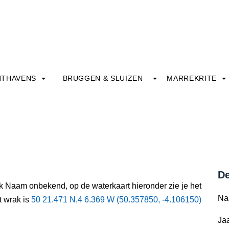
HTHAVENS
BRUGGEN & SLUIZEN
MARREKRITE
De
ak Naam onbekend, op de waterkaart hieronder zie je het
Na
t wrak is
50 21.471 N,4 6.369 W (50.357850, -4.106150)
Jaa