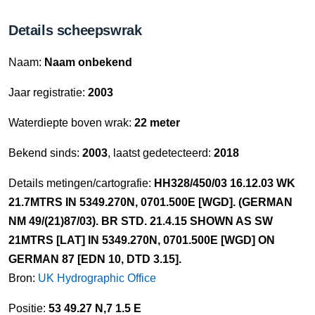
Details scheepswrak
Naam:
Naam onbekend
Jaar registratie:
2003
Waterdiepte boven wrak:
22 meter
Bekend sinds:
2003
, laatst gedetecteerd:
2018
Details metingen/cartografie:
HH328/450/03 16.12.03 WK
21.7MTRS IN 5349.270N, 0701.500E [WGD]. (GERMAN
NM 49/(21)87/03). BR STD. 21.4.15 SHOWN AS SW
21MTRS [LAT] IN 5349.270N, 0701.500E [WGD] ON
GERMAN 87 [EDN 10, DTD 3.15].
Bron:
UK Hydrographic Office
Positie:
53 49.27 N,7 1.5 E