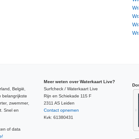
Wra
Wr
Wr
Wr
Meer weten over Waterkaart Live?
Do
land, België,
Surfcheck / Waterkaart Live
 belangrijkste
Rijn en Schiekade 115 F
orter, zwemmer,
2311 AS Leiden
t. Snel en
Contact opnemen
Kvk: 61380431
ken of data
e!