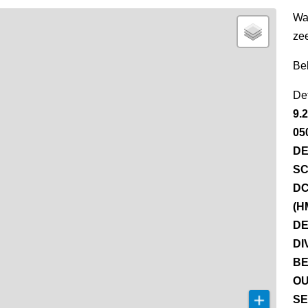
Wa
ze
Be
Det
9.
05
DE
SC
DC
(H
DE
DI
BE
OU
SE