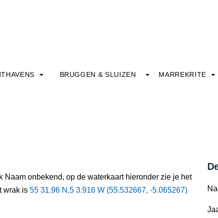
HTHAVENS
BRUGGEN & SLUIZEN
MARREKRITE
De
ak Naam onbekend, op de waterkaart hieronder zie je het
Na
t wrak is
55 31.96 N,5 3.916 W (55.532667, -5.065267)
Jaa