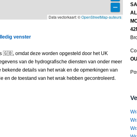
SA
AL
Data vectorkaart: ©
OpenStreetMap-auteurs
MO
42
lledig venster
Br
Co
els 🇬🇧, omdat deze worden opgesteld door het UK
OU
egevens van de hydrografische diensten van onder meer
e bekende details van het wrak en de opmerkingen van
Pos
itie en de toestand van het wrak hebben gecontroleerd.
Ve
Wr
Wr
Wr
Wra