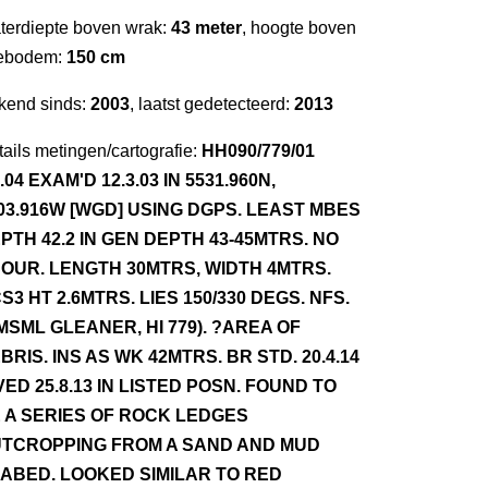
terdiepte boven wrak:
43 meter
, hoogte boven
ebodem:
150 cm
kend sinds:
2003
, laatst gedetecteerd:
2013
ails metingen/cartografie:
HH090/779/01
2.04 EXAM'D 12.3.03 IN 5531.960N,
03.916W [WGD] USING DGPS. LEAST MBES
PTH 42.2 IN GEN DEPTH 43-45MTRS. NO
OUR. LENGTH 30MTRS, WIDTH 4MTRS.
S3 HT 2.6MTRS. LIES 150/330 DEGS. NFS.
MSML GLEANER, HI 779). ?AREA OF
BRIS. INS AS WK 42MTRS. BR STD. 20.4.14
VED 25.8.13 IN LISTED POSN. FOUND TO
 A SERIES OF ROCK LEDGES
TCROPPING FROM A SAND AND MUD
ABED. LOOKED SIMILAR TO RED