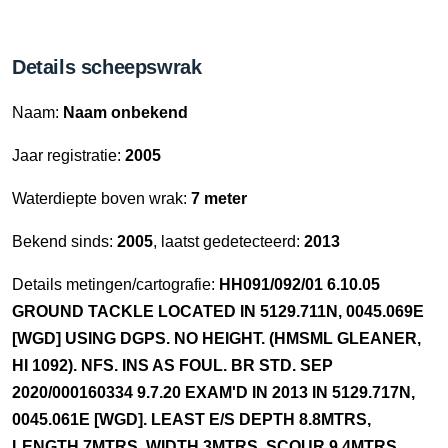
Details scheepswrak
Naam:
Naam onbekend
Jaar registratie:
2005
Waterdiepte boven wrak:
7 meter
Bekend sinds:
2005
, laatst gedetecteerd:
2013
Details metingen/cartografie:
HH091/092/01 6.10.05
GROUND TACKLE LOCATED IN 5129.711N, 0045.069E
[WGD] USING DGPS. NO HEIGHT. (HMSML GLEANER,
HI 1092). NFS. INS AS FOUL. BR STD. SEP
2020/000160334 9.7.20 EXAM'D IN 2013 IN 5129.717N,
0045.061E [WGD]. LEAST E/S DEPTH 8.8MTRS,
LENGTH 7MTRS, WIDTH 3MTRS. SCOUR 9.4MTRS