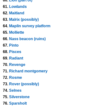
60.
Lion (part of)
61.
Lowlands
62.
Maitland
63.
Malrix (possibly)
64.
Maplin survey platform
65.
Molliette
66.
Nass beacon (ruins)
67.
Pinto
68.
Pisces
69.
Radiant
70.
Revenge
71.
Richard montgomery
72.
Rosme
73.
Rover (possibly)
74.
Selnes
75.
Silverstone
76.
Sparsholt