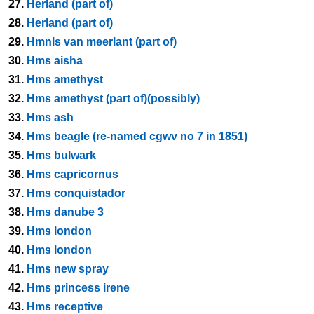
27.
Herland (part of)
28.
Herland (part of)
29.
Hmnls van meerlant (part of)
30.
Hms aisha
31.
Hms amethyst
32.
Hms amethyst (part of)(possibly)
33.
Hms ash
34.
Hms beagle (re-named cgwv no 7 in 1851)
35.
Hms bulwark
36.
Hms capricornus
37.
Hms conquistador
38.
Hms danube 3
39.
Hms london
40.
Hms london
41.
Hms new spray
42.
Hms princess irene
43.
Hms receptive