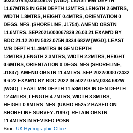
5022.074N,0334.681W [WGD]. LEAST M/B DEPTH
11.67MTRS IN GEN DEPTH 12MTRS,LENGTH 2.6MTRS,
WIDTH 1.8MTRS, HEIGHT 0.4MTRS, ORIENTATION 0
DEGS. NFS. (SHORELINE, J1754). AMEND OBSTN
11.6MTRS. SEP2021/000067839 26.03.21 EXAM'D BY
BDC 21.12.20 IN 5022.075N,0334.682W [WGD]. LEAST
M/B DEPTH 11.49MTRS IN GEN DEPTH
12MTRS,LENGTH 2.3MTRS, WIDTH 2.2MTRS, HEIGHT
0.6MTRS, ORIENTATION 0 DEGS. NFS (SHORELINE,
J1837). AMEND OBSTN 11.4MTRS. SEP 2022/000072432
9.6.22 EXAM'D BY BDC 2022 IN 5022.075N,0334.682W
[WGD]. LEAST M/B DEPTH 11.53MTRS IN GEN DEPTH
12.4MTRS, LENGTH 4.7MTRS, WIDTH 3.8MTRS,
HEIGHT 0.9MTRS. NFS. (UKHO H525.2 BASED ON
SHORELINE SURVEY J1997). RETAIN OBSTN
11.4MTRS IN REVISED POSN.
Bron:
UK Hydrographic Office