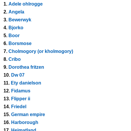
1.
Adele ohlrogge
2.
Angela
3.
Bewerwyk
4.
Bjorko
5.
Boor
6.
Borsmose
7.
Cholmogory (or kholmogory)
8.
Cribo
9.
Dorothea fritzen
10.
Dw 07
11.
Ety danielson
12.
Fidamus
13.
Flipper ii
14.
Friedel
15.
German empire
16.
Harborough
17.
Heimatland