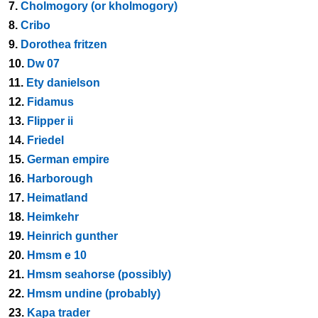
7.
Cholmogory (or kholmogory)
8.
Cribo
9.
Dorothea fritzen
10.
Dw 07
11.
Ety danielson
12.
Fidamus
13.
Flipper ii
14.
Friedel
15.
German empire
16.
Harborough
17.
Heimatland
18.
Heimkehr
19.
Heinrich gunther
20.
Hmsm e 10
21.
Hmsm seahorse (possibly)
22.
Hmsm undine (probably)
23.
Kapa trader