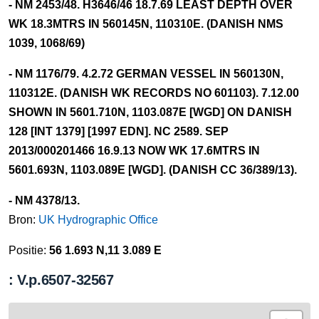
- NM 2453/48. H3646/46 18.7.69 LEAST DEPTH OVER
WK 18.3MTRS IN 560145N, 110310E. (DANISH NMS
1039, 1068/69)
- NM 1176/79. 4.2.72 GERMAN VESSEL IN 560130N,
110312E. (DANISH WK RECORDS NO 601103). 7.12.00
SHOWN IN 5601.710N, 1103.087E [WGD] ON DANISH
128 [INT 1379] [1997 EDN]. NC 2589. SEP
2013/000201466 16.9.13 NOW WK 17.6MTRS IN
5601.693N, 1103.089E [WGD]. (DANISH CC 36/389/13).
- NM 4378/13.
Bron:
UK Hydrographic Office
Positie:
56 1.693 N,11 3.089 E
: V.p.6507-32567