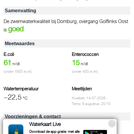
Samenvatting
De zwemwaterkwaliteit bij Domburg, overgang Golflinks Oost
goed
is
Meetwaardes
E.coli
Enterococcen
61
15
n/dl
n/dl
(onder 1800 is ok)
(onder 400 is ok)
Watertemperatuur
Meettijden
~22.5
°C
Kwaliteit: 14-07-2026
Temp: 6 augustus, 20:10
Voorzieningen & contact
Waterkaart Live
Honden toegestaan
Download de app gratis: met alle