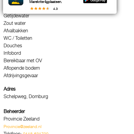
Fietsenstalling
Marekrite-ligplaatsen.
Zandstrand
4.3
Getijdewater
Zout water
Afvalbakken
WC / Toiletten
Douches
Infobord
Bereikbaar met OV
Aflopende bodem
Afdrijvingsgevaar
Adres
Schelpweg, Domburg
Beheerder
Provincie Zeeland
Provincie@zeeland.nl
Telefoon:
0118-631700