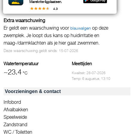
Marekrite-ligplaatsen.
Vanaf:
30-04-2025
4.3
Extra waarschuwing
Er geldt een waarschuwing voor
op deze
blauwalgen
zwemplek. Je loopt dus kans op huidirritatie en
maag-/darmklachten als je hier gaat zwemmen.
Deze waarschuwing geldt sinds:
15-07-2026
Watertemperatuur
Meettijden
~23.4
°C
Kwaliteit: 28-07-2026
Temp: 6 augustus, 13:10
Voorzieningen & contact
Infobord
Afvalbakken
Speelweide
Zandstrand
WC / Toiletten