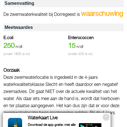
Samenvatting
waarschuwing
De zwemwaterkwaliteit bij Dorregeest is
Meetwaardes
E.coli
Enterococcen
250
15
n/dl
n/dl
(onder 1800 is ok)
(onder 400 is ok)
Oorzaak
Deze zwemwaterlocatie is ingedeeld in de 4-jaars
waterkwaliteitsklasse Slecht en heeft daardoor een negatief
zwemadvies. Dit gaat NIET over de actuele kwaliteit van het
water. Als daar iets mee aan de hand is, wordt dat hierboven
en ter plaatse aangegeven. Het kan dus zijn dat er voor deze
zwemwaterlocatie twee maatregelen gelden. Bij de 4-jaars
Waterkaart Live
waterkwaliteitsklasse Slecht is de kans op maag- of
Download de app gratis: met alle
darmklachten groter dan bij Uitstekend_