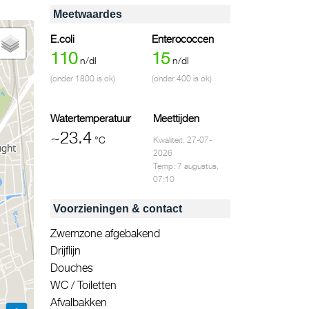
Meetwaardes
E.coli
Enterococcen
110
15
n/dl
n/dl
(onder 1800 is ok)
(onder 400 is ok)
Watertemperatuur
Meettijden
~23.4
°C
Kwaliteit: 27-07-
2026
Temp: 7 augustus,
07:10
Voorzieningen & contact
Zwemzone afgebakend
Drijflijn
Douches
WC / Toiletten
Afvalbakken