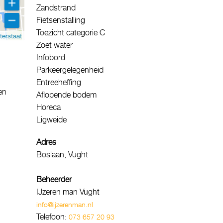
Zandstrand
Fietsenstalling
Toezicht categorie C
terstaat
Zoet water
Infobord
Parkeergelegenheid
Entreeheffing
en
Aflopende bodem
Horeca
Ligweide
Adres
Boslaan, Vught
Beheerder
IJzeren man Vught
info@ijzerenman.nl
Telefoon:
073 657 20 93