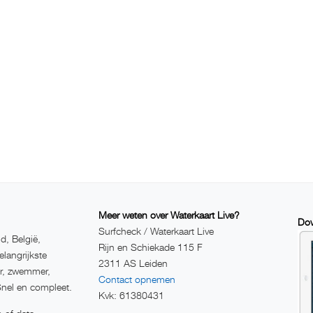
Meer weten over Waterkaart Live?
Dow
Surfcheck / Waterkaart Live
d, België,
Rijn en Schiekade 115 F
elangrijkste
2311 AS Leiden
er, zwemmer,
Contact opnemen
Snel en compleet.
Kvk: 61380431