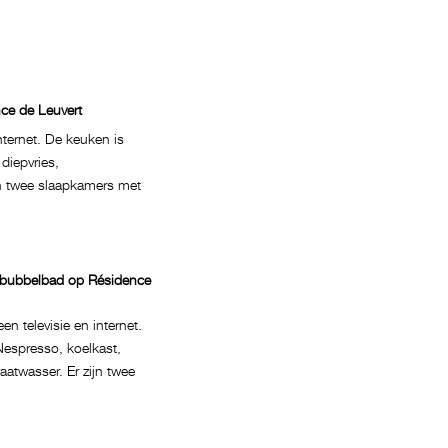
ce de Leuvert
nternet. De keuken is
diepvries,
n twee slaapkamers met
t bubbelbad op Résidence
n televisie en internet.
Nespresso, koelkast,
atwasser. Er zijn twee