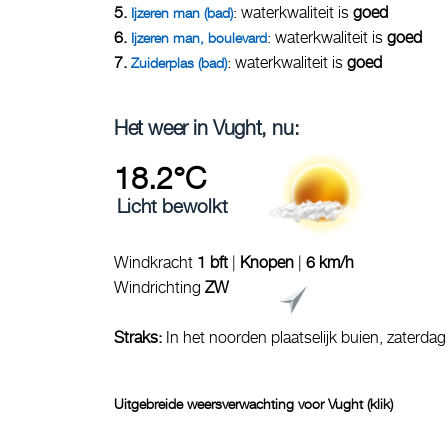
5.
: waterkwaliteit is
goed
Ijzeren man (bad)
6.
: waterkwaliteit is
goed
Ijzeren man, boulevard
7.
: waterkwaliteit is
goed
Zuiderplas (bad)
Het weer in Vught, nu:
18.2°C
Licht bewolkt
Windkracht
1 bft
|
Knopen
|
6 km/h
Windrichting
ZW
Straks:
In het noorden plaatselijk buien, zaterda
Uitgebreide weersverwachting voor Vught (klik)