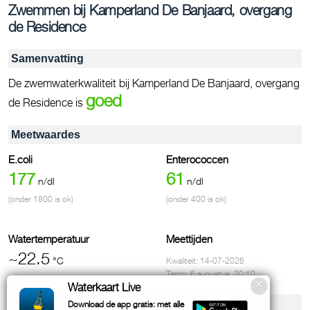
Zwemmen bij Kamperland De Banjaard, overgang
de Residence
Samenvatting
De zwemwaterkwaliteit bij Kamperland De Banjaard, overgang
goed
de Residence is
Meetwaardes
E.coli
Enterococcen
177
61
n/dl
n/dl
(onder 1800 is ok)
(onder 400 is ok)
Watertemperatuur
Meettijden
~22.5
°C
Kwaliteit: 14-07-2026
Temp: 6 augustus, 20:10
Waterkaart Live
Voorzieningen & contact
Download de app gratis: met alle