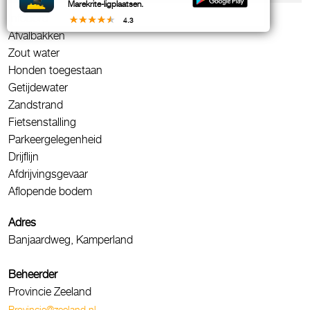
Marekrite-ligplaatsen.
Infobord
4.3
Afvalbakken
Zout water
Honden toegestaan
Getijdewater
Zandstrand
Fietsenstalling
Parkeergelegenheid
Drijflijn
Afdrijvingsgevaar
Aflopende bodem
Adres
Banjaardweg, Kamperland
Beheerder
Provincie Zeeland
Provincie@zeeland.nl