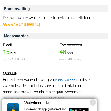
Samenvatting
De zwemwaterkwaliteit bij Lettelberterplas, Lettelbert is
waarschuwing
Meetwaardes
E.coli
Enterococcen
15
46
n/dl
n/dl
(onder 1800 is ok)
(onder 400 is ok)
Oorzaak
Er geldt een waarschuwing voor
op deze
blauwalgen
zwemplek. Je loopt dus kans op huidirritatie en
maag-/darmklachten als je hier gaat zwemmen.
Deze waarschuwing geldt sinds:
07-07-2026
Waterkaart Live
Extra waarschuwing
Download de app gratis: met alle