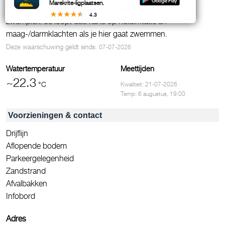
Marekrite-ligplaatsen.
Er geldt een waarschuwing voor
op deze
blauwalgen
4.3
zwemplek. Je loopt dus kans op huidirritatie en
maag-/darmklachten als je hier gaat zwemmen.
Deze waarschuwing geldt sinds:
07-07-2026
Watertemperatuur
Meettijden
~22.3
°C
Kwaliteit: 21-07-2026
Temp: 6 augustus, 19:00
Voorzieningen & contact
Drijflijn
Aflopende bodem
Parkeergelegenheid
Zandstrand
Afvalbakken
Infobord
Adres