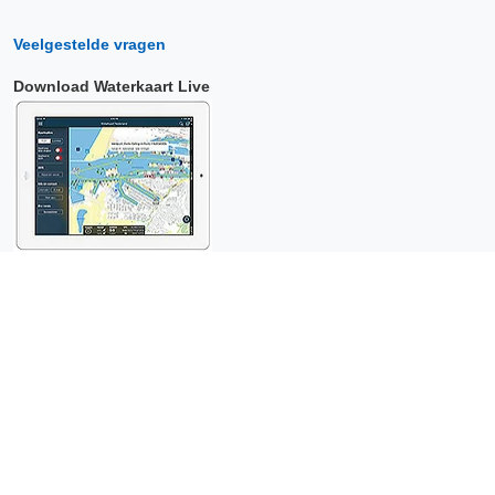
Veelgestelde vragen
Download Waterkaart Live
Copyright © 2026 Surfcheck |
Waterkaart Live
,
Zeeweer
,
Stroomatlas
en
Het Getij
: nautische data voor
anderhalf miljoen
bezoekers per jaar!