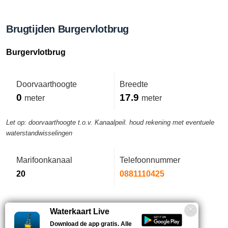
Brugtijden Burgervlotbrug
Burgervlotbrug
Doorvaarthoogte
Breedte
0
17.9
meter
meter
Let op: doorvaarthoogte t.o.v. Kanaalpeil. houd rekening met eventuele
waterstandwisselingen
Marifoonkanaal
Telefoonnummer
20
0881110425
Bediening op afstand vanaf bedieningspost De Kooy.
Waterkaart Live
Download de app gratis. Alle