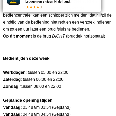
Opmerking:
Bediening via Bediencentrale Weg en
bruggen en sluizen bij de hand.
Waterhuis. Tijdens de openingstijden van de
bediencentrale, kan een schipper zich melden, dat hij/zij de
eindtijd van de bediening niet redt en een verzoek indienen
om tot een uur later een brug /sluis te bedienen.
Op dit moment
is de brug
DICHT
(brugdek horizontaal)
Bedientijden deze week
Werkdagen
: tussen 05:30 en 22:00
Zaterdag
: tussen 06:00 en 22:00
Zondag
: tussen 08:00 en 22:00
Geplande openingstijden
Vandaag:
03:48 t/m 03:54 (Gepland)
Vandaag:
04:48 t/m 04:54 (Gepland)