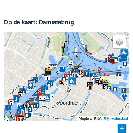
Op de kaart: Damiatebrug
71
977
Diepte & IENC:
Rijkswaterstaat