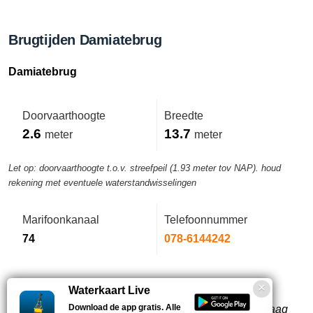
Brugtijden Damiatebrug
Damiatebrug
Doorvaarthoogte
Breedte
2.6
13.7
meter
meter
Let op: doorvaarthoogte t.o.v. streefpeil (1.93 meter tov NAP). houd
rekening met eventuele waterstandwisselingen
Marifoonkanaal
Telefoonnummer
74
078-6144242
De Damiatebrug wordt lokaal bediend. Volgens de
Waterkaart Live
Download de app gratis. Alle
bebording is de bediening op aanvraag. Na de aanvraag