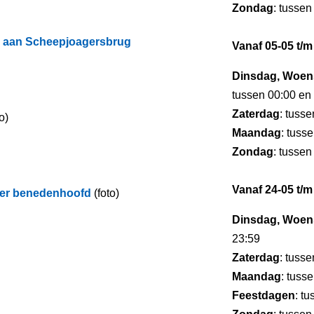
Zondag
: tussen
el aan Scheepjoagersbrug
Vanaf 05-05 t/m
Dinsdag, Woens
tussen 00:00 en
Zaterdag
: tuss
o)
Maandag
: tuss
Zondag
: tussen
Vanaf 24-05 t/m
over benedenhoofd
(foto)
Dinsdag, Woens
23:59
Zaterdag
: tuss
Maandag
: tuss
Feestdagen
: t