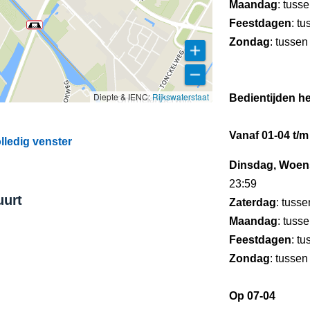
Maandag
: tuss
Feestdagen
: t
Zondag
: tussen
Diepte & IENC:
Rijkswaterstaat
Bedientijden he
Vanaf 01-04 t/m
lledig venster
Dinsdag, Woens
23:59
uurt
Zaterdag
: tuss
Maandag
: tuss
Feestdagen
: t
Zondag
: tussen
Op 07-04