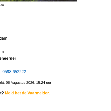
len
ndam
am
eheerder
r:
0598-652222
kt: 06 Augustus 2026, 15:24 uur
et?
Meld het de Vaarmelder
.