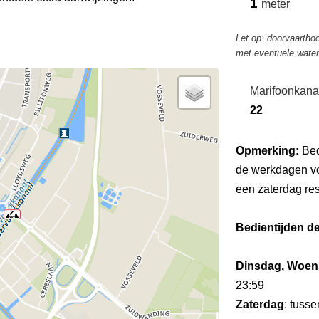
1
meter
Let op: doorvaarthoo
met eventuele wate
Marifoonkana
22
Opmerking:
Bed
de werkdagen vo
een zaterdag re
Bedientijden d
Dinsdag, Woens
23:59
Zaterdag
: tuss