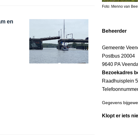
Foto: Menno van Bee
am en
Beheerder
Gemeente Vee
Postbus 20004
9640 PA Veend
Bezoekadres b
Raadhuisplein 5
Telefoonnumme
Gegevens bijgewer
Klopt er iets ni