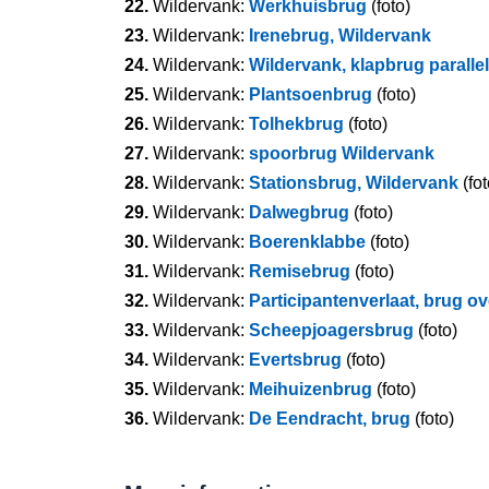
22.
Wildervank:
Werkhuisbrug
(foto)
23.
Wildervank:
Irenebrug, Wildervank
24.
Wildervank:
Wildervank, klapbrug parall
25.
Wildervank:
Plantsoenbrug
(foto)
26.
Wildervank:
Tolhekbrug
(foto)
27.
Wildervank:
spoorbrug Wildervank
28.
Wildervank:
Stationsbrug, Wildervank
(fot
29.
Wildervank:
Dalwegbrug
(foto)
30.
Wildervank:
Boerenklabbe
(foto)
31.
Wildervank:
Remisebrug
(foto)
32.
Wildervank:
Participantenverlaat, brug 
33.
Wildervank:
Scheepjoagersbrug
(foto)
34.
Wildervank:
Evertsbrug
(foto)
35.
Wildervank:
Meihuizenbrug
(foto)
36.
Wildervank:
De Eendracht, brug
(foto)