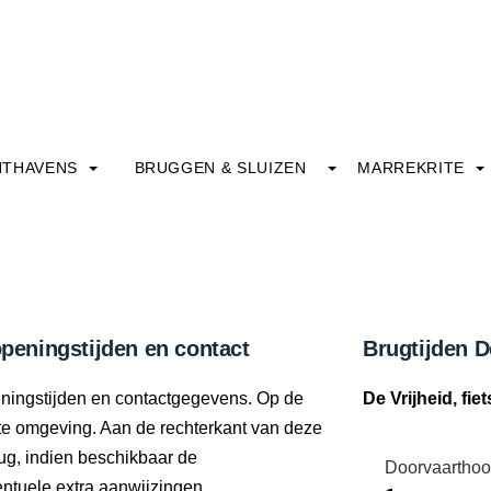
HTHAVENS
BRUGGEN & SLUIZEN
MARREKRITE
openingstijden en contact
Brugtijden De
openingstijden en contactgegevens. Op de
De Vrijheid, fie
ecte omgeving. Aan de rechterkant van deze
ug, indien beschikbaar de
Doorvaarthoo
tuele extra aanwijzingen.