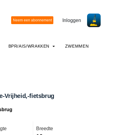
Inloggen
BPR/AIS/WRAKKEN
ZWEMMEN
-Vrijheid,-fietsbrug
tsbrug
gte
Breedte