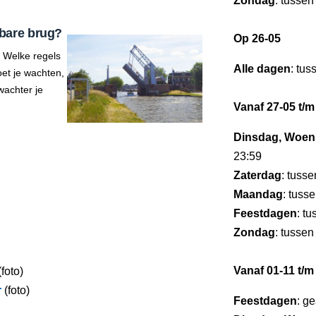
Zondag
: tussen
bare brug?
Op 26-05
 Welke regels
Alle dagen
: tu
et je wachten,
wachter je
Vanaf 27-05 t/m
Dinsdag, Woens
23:59
Zaterdag
: tuss
Maandag
: tuss
Feestdagen
: t
Zondag
: tussen
Vanaf 01-11 t/m
foto)
r
(foto)
Feestdagen
: g