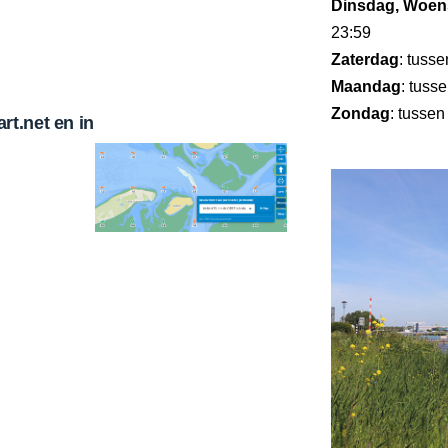
Dinsdag, Woens
23:59
Zaterdag
: tuss
Maandag
: tuss
Zondag
: tussen
t.net en in