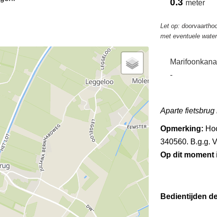
0.3
meter
Let op: doorvaarthoo
met eventuele wate
Marifoonkana
-
Aparte fietsbrug
Opmerking:
Hoo
340560. B.g.g. 
Op dit moment
Bedientijden d