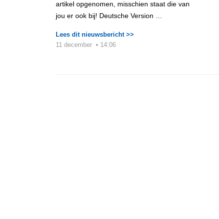
artikel opgenomen, misschien staat die van
jou er ook bij! Deutsche Version …
Lees dit nieuwsbericht >>
11 december
•
14:06