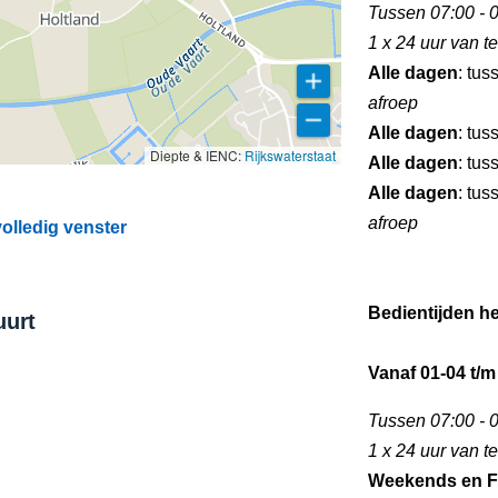
Tussen 07:00 - 0
1 x 24 uur van 
Alle dagen
: tus
afroep
Alle dagen
: tus
Diepte & IENC:
Rijkswaterstaat
Alle dagen
: tus
Alle dagen
: tus
afroep
olledig venster
Bedientijden he
uurt
Vanaf 01-04 t/m
Tussen 07:00 - 0
1 x 24 uur van 
Weekends en F