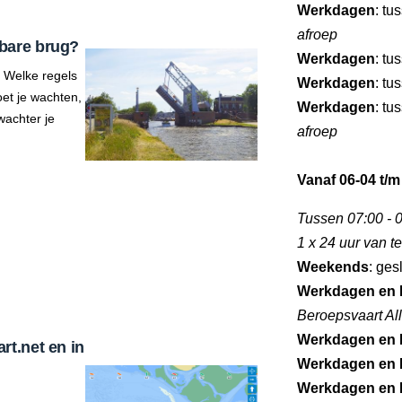
Werkdagen
: tu
afroep
bare brug?
Werkdagen
: tu
 Welke regels
Werkdagen
: tu
et je wachten,
Werkdagen
: tu
wachter je
afroep
Vanaf 06-04 t/m
Tussen 07:00 - 0
1 x 24 uur van 
Weekends
: ges
Werkdagen en 
Beroepsvaart Al
Werkdagen en 
t.net en in
Werkdagen en 
Werkdagen en 