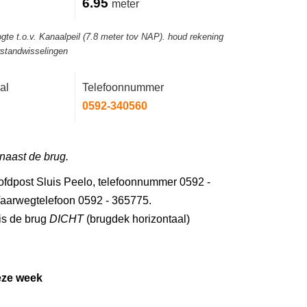
6.95
meter
gte t.o.v. Kanaalpeil (7.8 meter tov NAP). houd rekening
rstandwisselingen
al
Telefoonnummer
0592-340560
 naast de brug.
fdpost Sluis Peelo, telefoonnummer 0592 -
Vaarwegtelefoon 0592 - 365775.
is de brug
DICHT
(brugdek horizontaal)
eze week