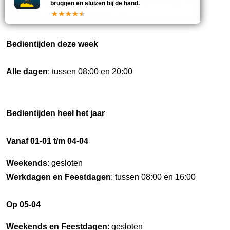
Opmerking:
Voor brug te Garmerswolde: Sleutel is
bruggen en sluizen bij de hand.
verkrijgbaar bij naast liggend café.
Bedientijden deze week
Alle dagen
: tussen 08:00 en 20:00
Bedientijden heel het jaar
Vanaf 01-01 t/m 04-04
Weekends
: gesloten
Werkdagen en Feestdagen
: tussen 08:00 en 16:00
Op 05-04
Weekends en Feestdagen
: gesloten