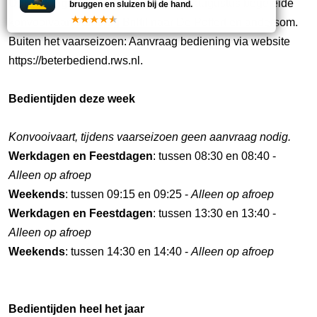
Opmerking:
Van 1 mei tot en met 31 augustus begeleide
bruggen en sluizen bij de hand.
konvooivaart van brug Briltil naar De Poffert en andersom.
Buiten het vaarseizoen: Aanvraag bediening via website
https://beterbediend.rws.nl.
Bedientijden deze week
Konvooivaart, tijdens vaarseizoen geen aanvraag nodig.
Werkdagen en Feestdagen
: tussen 08:30 en 08:40 -
Alleen op afroep
Weekends
: tussen 09:15 en 09:25 -
Alleen op afroep
Werkdagen en Feestdagen
: tussen 13:30 en 13:40 -
Alleen op afroep
Weekends
: tussen 14:30 en 14:40 -
Alleen op afroep
Bedientijden heel het jaar