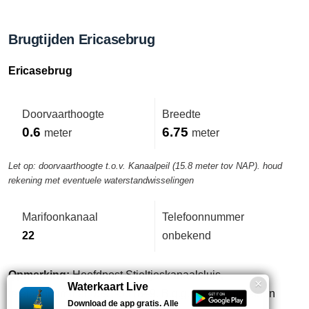
Brugtijden Ericasebrug
Ericasebrug
Doorvaarthoogte
Breedte
0.6
6.75
meter
meter
Let op: doorvaarthoogte t.o.v. Kanaalpeil (15.8 meter tov NAP). houd
rekening met eventuele waterstandwisselingen
Marifoonkanaal
Telefoonnummer
22
onbekend
Opmerking:
Hoofdpost Stieltjeskanaalsluis,
Waterkaart Live
telefoonnummer 0591-551849. B.g.g. Vaarwegtelefoon
Download de app gratis. Alle