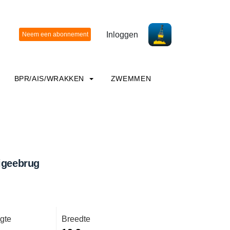
Inloggen
BPR/AIS/WRAKKEN
ZWEMMEN
igeebrug
gte
Breedte