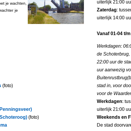
uiterlijk 21:00 u
et je wachten,
Zaterdag
: tuss
wachter je
uiterlijk 14:00 u
Vanaf 01-04 t/m
Werkdagen: 06:0
de Schoterbrug, 
22:00 uur de stad
uur aanwezig vo
Buitenrustbrug(b
s
(foto)
stad in, voor do
voor de Waarderb
Werkdagen
: tu
(Penningsveer)
uiterlijk 21:00 u
(Schoteroog)
(foto)
Weekends en F
ema
De stad doorvare