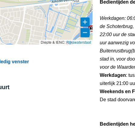
Bedientijden d
Werkdagen: 06:0
de Schoterbrug, 
22:00 uur de stad
Diepte & IENC:
Rijkswaterstaat
uur aanwezig vo
Buitenrustbrug(b
stad in, voor do
ledig venster
voor de Waarderb
Werkdagen
: tu
uiterlijk 21:00 u
uurt
Weekends en F
De stad doorvare
Bedientijden he