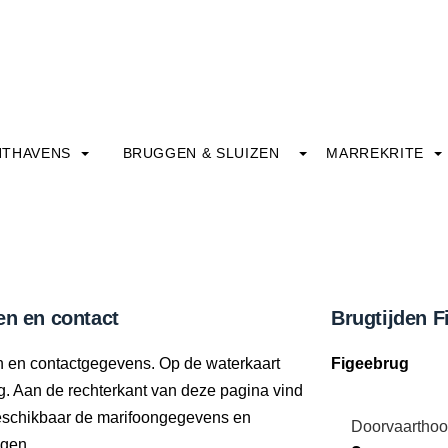
HTHAVENS
BRUGGEN & SLUIZEN
MARREKRITE
en en contact
Brugtijden F
en en contactgegevens. Op de waterkaart
Figeebrug
ng. Aan de rechterkant van deze pagina vind
beschikbaar de marifoongegevens en
Doorvaarthoo
ngen.