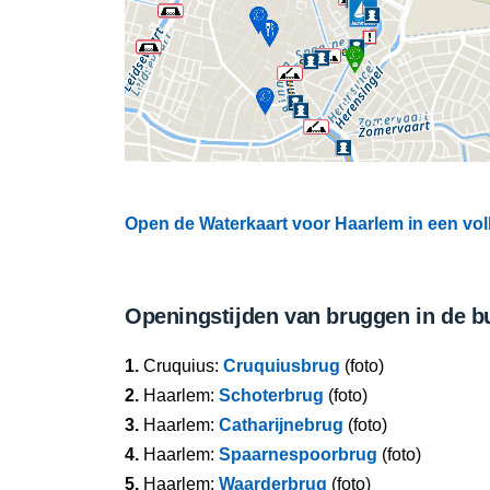
Open de Waterkaart voor Haarlem in een vol
Openingstijden van bruggen in de b
1.
Cruquius:
Cruquiusbrug
(foto)
2.
Haarlem:
Schoterbrug
(foto)
3.
Haarlem:
Catharijnebrug
(foto)
4.
Haarlem:
Spaarnespoorbrug
(foto)
5.
Haarlem:
Waarderbrug
(foto)