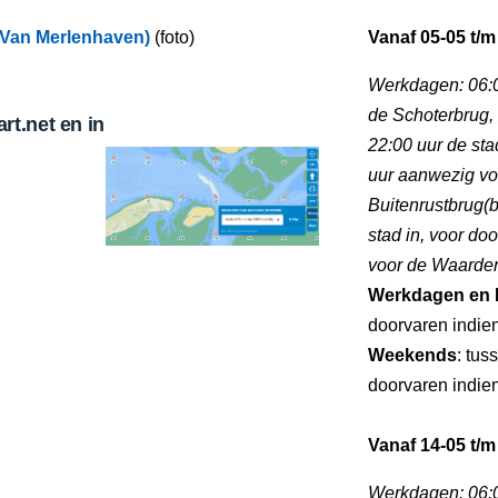
 Van Merlenhaven)
(foto)
Vanaf 05-05 t/m
Werkdagen: 06:0
de Schoterbrug, 
t.net en in
22:00 uur de stad
uur aanwezig vo
Buitenrustbrug(b
stad in, voor do
voor de Waarderb
Werkdagen en 
doorvaren indien
Weekends
: tus
doorvaren indien
Vanaf 14-05 t/m
Werkdagen: 06:0