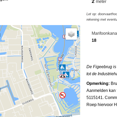
2
meter
Let op: doorvaartho
rekening met eventu
Marifoonkana
18
De Figeebrug is
tot de Industrie
Opmerking:
Bru
Aanmelden kan v
5115141. Commun
Roep hiervoor H