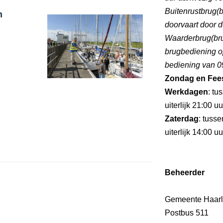
Buitenrustbrug(br
n
doorvaart door d
Waarderbrug(brug
brugbediening o
bediening van 09
Zondag en Fee
Werkdagen
: tu
uiterlijk 21:00 u
Zaterdag
: tuss
uiterlijk 14:00 u
Beheerder
Gemeente Haar
Postbus 511