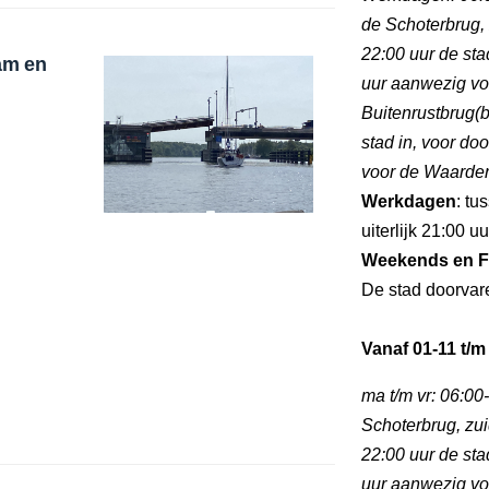
de Schoterbrug, 
22:00 uur de stad
am en
uur aanwezig vo
Buitenrustbrug(b
stad in, voor do
voor de Waarderb
Werkdagen
: tu
uiterlijk 21:00 u
Weekends en F
De stad doorvare
Vanaf 01-11 t/m
ma t/m vr: 06:00
Schoterbrug, zui
22:00 uur de stad
uur aanwezig vo