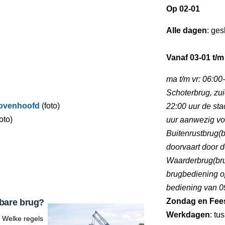
Op 02-01
Alle dagen
: ges
Vanaf 03-01 t/m
ma t/m vr: 06:00
Schoterbrug, zui
bovenhoofd
(foto)
22:00 uur de stad
oto)
uur aanwezig vo
Buitenrustbrug(br
doorvaart door d
Waarderbrug(brug
brugbediening o
bediening van 09
Zondag en Fee
bare brug?
Werkdagen
: tu
 Welke regels