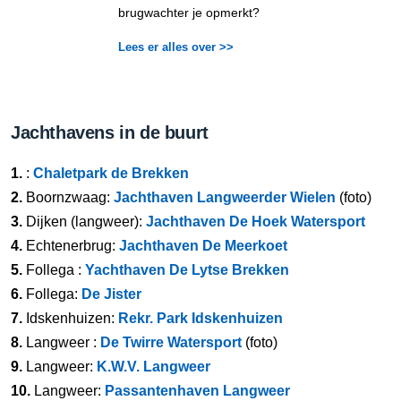
brugwachter je opmerkt?
Lees er alles over >>
Jachthavens in de buurt
1.
:
Chaletpark de Brekken
2.
Boornzwaag:
Jachthaven Langweerder Wielen
(foto)
3.
Dijken (langweer):
Jachthaven De Hoek Watersport
4.
Echtenerbrug:
Jachthaven De Meerkoet
5.
Follega :
Yachthaven De Lytse Brekken
6.
Follega:
De Jister
7.
Idskenhuizen:
Rekr. Park Idskenhuizen
8.
Langweer :
De Twirre Watersport
(foto)
9.
Langweer:
K.W.V. Langweer
10.
Langweer:
Passantenhaven Langweer