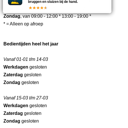
Werkdagen
, van 09:00 - 12:00 * 13:00 - 19:00 *
bruggen en sluizen bij de hand.
Zaterdag
, van 09:00 - 12:00 * 13:00 - 19:00 *
Zondag
, van 09:00 - 12:00 * 13:00 - 19:00 *
* = Alleen op afroep
Bedientijden heel het jaar
Vanaf 01-01 t/m 14-03
Werkdagen
gesloten
Zaterdag
gesloten
Zondag
gesloten
Vanaf 15-03 t/m 27-03
Werkdagen
gesloten
Zaterdag
gesloten
Zondag
gesloten