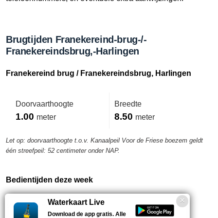
Brugtijden Franekereind-brug-/-
Franekereindsbrug,-Harlingen
Franekereind brug / Franekereindsbrug, Harlingen
Doorvaarthoogte
Breedte
1.00
8.50
meter
meter
Let op: doorvaarthoogte t.o.v. Kanaalpeil Voor de Friese boezem geldt
één streefpeil: 52 centimeter onder NAP.
Bedientijden deze week
Waterkaart Live
Vanaf 01-06 t/m 31-08
Download de app gratis. Alle