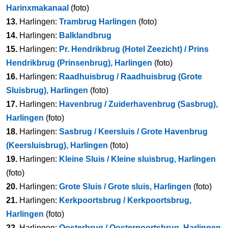
Harinxmakanaal
(foto)
13.
Harlingen:
Trambrug Harlingen
(foto)
14.
Harlingen:
Balklandbrug
15.
Harlingen:
Pr. Hendrikbrug (Hotel Zeezicht) / Prins
Hendrikbrug (Prinsenbrug), Harlingen
(foto)
16.
Harlingen:
Raadhuisbrug / Raadhuisbrug (Grote
Sluisbrug), Harlingen
(foto)
17.
Harlingen:
Havenbrug / Zuiderhavenbrug (Sasbrug),
Harlingen
(foto)
18.
Harlingen:
Sasbrug / Keersluis / Grote Havenbrug
(Keersluisbrug), Harlingen
(foto)
19.
Harlingen:
Kleine Sluis / Kleine sluisbrug, Harlingen
(foto)
20.
Harlingen:
Grote Sluis / Grote sluis, Harlingen
(foto)
21.
Harlingen:
Kerkpoortsbrug / Kerkpoortsbrug,
Harlingen
(foto)
22.
Harlingen:
Oosterbrug / Oosterpoortsbrug, Harlingen