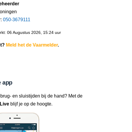
eheerder
roningen
r:
050-3679111
kt: 06 Augustus 2026, 15:24 uur
et?
Meld het de Vaarmelder
.
 app
 brug- en sluistijden bij de hand? Met de
Live
blijf je op de hoogte.