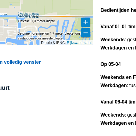
Bedientijden he
Obstakel 1,3 meter diepte.
Vanaf 01-01 t/m
Betonnen drempel op 1,7 meter diepte, oost kant
aanhouden voor meeste diepte.
Weekends
: ges
Diepte & IENC:
Rijkswaterstaat
Werkdagen en 
 volledig venster
Op 05-04
Weekends en F
Werkdagen
: tu
uurt
Vanaf 06-04 t/m
Weekends
: ges
Werkdagen en 