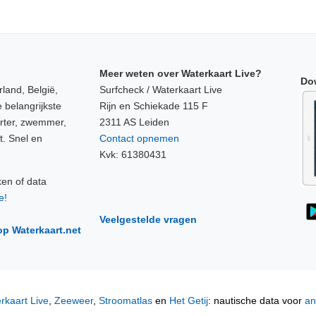
Meer weten over Waterkaart Live?
Do
land, België,
Surfcheck / Waterkaart Live
 belangrijkste
Rijn en Schiekade 115 F
orter, zwemmer,
2311 AS Leiden
t. Snel en
Contact opnemen
Kvk: 61380431
ken of data
e!
Veelgestelde vragen
op Waterkaart.net
rkaart Live
,
Zeeweer
,
Stroomatlas
en
Het Getij
: nautische data voor
an