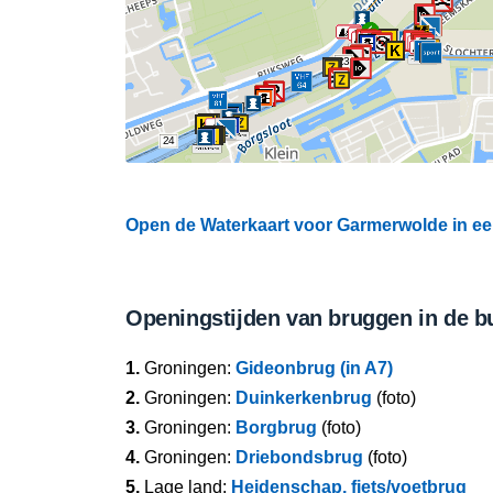
23
24
Open de Waterkaart voor Garmerwolde in een
Openingstijden van bruggen in de b
1.
Groningen:
Gideonbrug (in A7)
2.
Groningen:
Duinkerkenbrug
(foto)
3.
Groningen:
Borgbrug
(foto)
4.
Groningen:
Driebondsbrug
(foto)
5.
Lage land:
Heidenschap, fiets/voetbrug