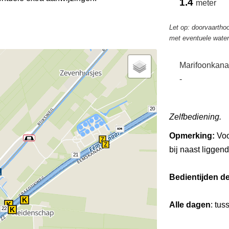
1.4
meter
Let op: doorvaarthoo
met eventuele wate
Marifoonkana
-
20
Zelfbediening.
Opmerking:
Voo
bij naast liggend
21
Bedientijden d
Alle dagen
: tus
22