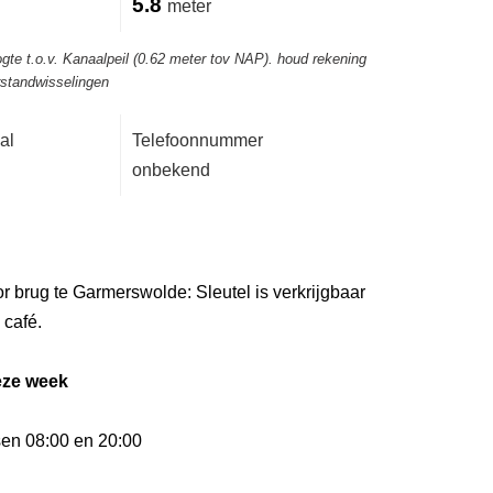
5.8
meter
gte t.o.v. Kanaalpeil (0.62 meter tov NAP). houd rekening
rstandwisselingen
al
Telefoonnummer
onbekend
r brug te Garmerswolde: Sleutel is verkrijgbaar
 café.
eze week
sen 08:00 en 20:00