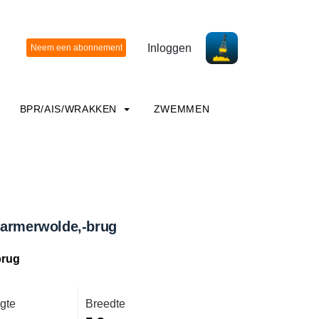
Inloggen
BPR/AIS/WRAKKEN
ZWEMMEN
Garmerwolde,-brug
brug
gte
Breedte