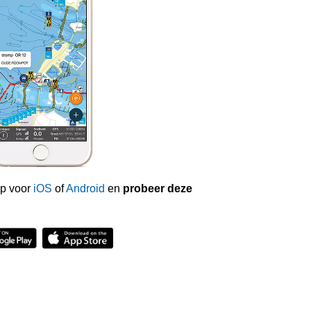
p voor
iOS
of
Android
en
probeer deze