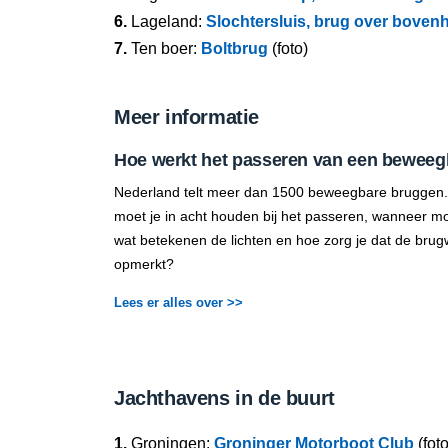
6.
Lageland:
Slochtersluis, brug over boven
7.
Ten boer:
Boltbrug
(foto)
Meer informatie
Hoe werkt het passeren van een beweeg
Nederland telt meer dan 1500 beweegbare bruggen.
moet je in acht houden bij het passeren, wanneer mo
wat betekenen de lichten en hoe zorg je dat de brug
opmerkt?
Lees er alles over >>
Jachthavens in de buurt
1.
Groningen:
Groninger Motorboot Club
(foto