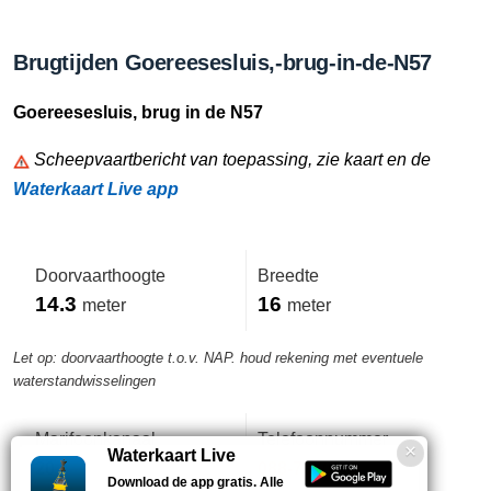
Brugtijden Goereesesluis,-brug-in-de-N57
Goereesesluis, brug in de N57
Scheepvaartbericht van toepassing, zie kaart en de
Waterkaart Live app
Doorvaarthoogte
Breedte
14.3
16
meter
meter
Let op: doorvaarthoogte t.o.v. NAP. houd rekening met eventuele
waterstandwisselingen
Marifoonkanaal
Telefoonnummer
Waterkaart Live
20
088-7970961
Download de app gratis. Alle