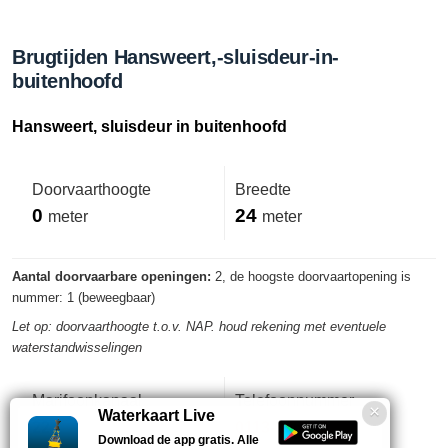
Brugtijden Hansweert,-sluisdeur-in-
buitenhoofd
Hansweert, sluisdeur in buitenhoofd
Doorvaarthoogte
Breedte
0
24
meter
meter
Aantal doorvaarbare openingen:
2, de hoogste doorvaartopening is
nummer: 1 (beweegbaar)
Let op: doorvaarthoogte t.o.v. NAP. houd rekening met eventuele
waterstandwisselingen
Marifoonkanaal
Telefoonnummer
Waterkaart Live
22
0113-396200
Download de app gratis. Alle