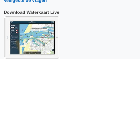
Veelgestelde vragen
Download Waterkaart Live
Copyright © 2026 Surfcheck |
Waterkaart Live
,
Zeeweer
,
Stroomatlas
en
Het Getij
: nautische data voor
anderhalf miljoen
bezoekers per jaar!
Dit is een
privacyvriendelijke website