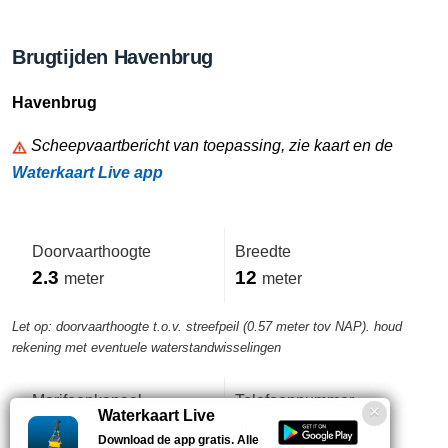
Brugtijden Havenbrug
Havenbrug
Scheepvaartbericht van toepassing, zie kaart en de
Waterkaart Live app
Doorvaarthoogte
Breedte
2.3
12
meter
meter
Let op: doorvaarthoogte t.o.v. streefpeil (0.57 meter tov NAP). houd
rekening met eventuele waterstandwisselingen
Marifoonkanaal
Telefoonnummer
Waterkaart Live
-
0596-640477
Download de app gratis. Alle