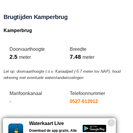
Brugtijden Kamperbrug
Kamperbrug
Doorvaarthoogte
Breedte
2.5
7.48
meter
meter
Let op: doorvaarthoogte t.o.v. Kanaalpeil (-5.7 meter tov NAP). houd
rekening met eventuele waterstandwisselingen
Marifoonkanaal
Telefoonnummer
-
0527-613912
Brug wordt op afstand bediend vanaf de Nagelerbrug.
Waterkaart Live
Download de app gratis. Alle