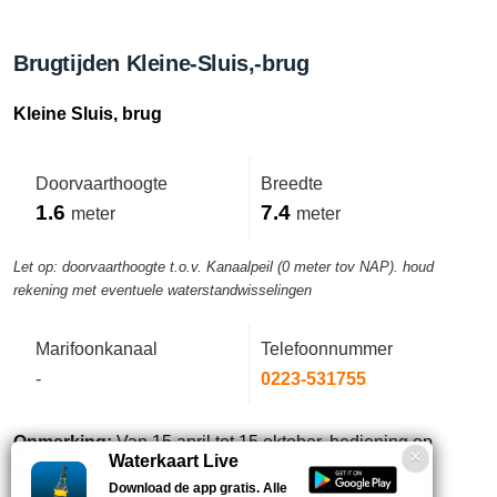
Brugtijden Kleine-Sluis,-brug
Kleine Sluis, brug
Doorvaarthoogte
Breedte
1.6
7.4
meter
meter
Let op: doorvaarthoogte t.o.v. Kanaalpeil (0 meter tov NAP). houd
rekening met eventuele waterstandwisselingen
Marifoonkanaal
Telefoonnummer
-
0223-531755
Opmerking:
Van 15 april tot 15 oktober, bediening op
Waterkaart Live
verzoek, aanvragen via tel. 0223-531755.
Download de app gratis. Alle