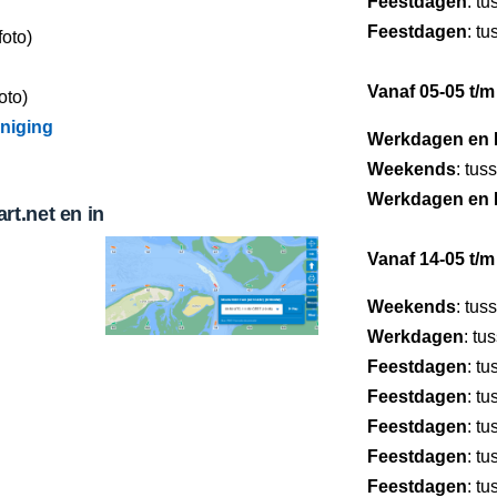
Feestdagen
: t
Feestdagen
: t
foto)
Vanaf 05-05 t/m
oto)
niging
Werkdagen en 
Weekends
: tus
Werkdagen en 
t.net en in
Vanaf 14-05 t/m
Weekends
: tus
Werkdagen
: tu
Feestdagen
: t
Feestdagen
: t
Feestdagen
: t
Feestdagen
: t
Feestdagen
: t