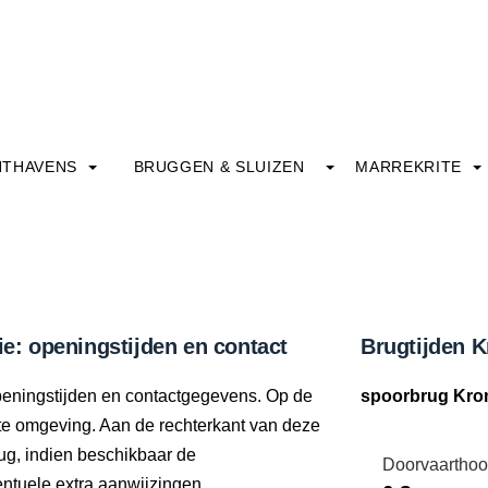
HTHAVENS
BRUGGEN & SLUIZEN
MARREKRITE
: openingstijden en contact
Brugtijden 
peningstijden en contactgegevens. Op de
spoorbrug Kr
ecte omgeving. Aan de rechterkant van deze
ug, indien beschikbaar de
Doorvaarthoo
tuele extra aanwijzingen.