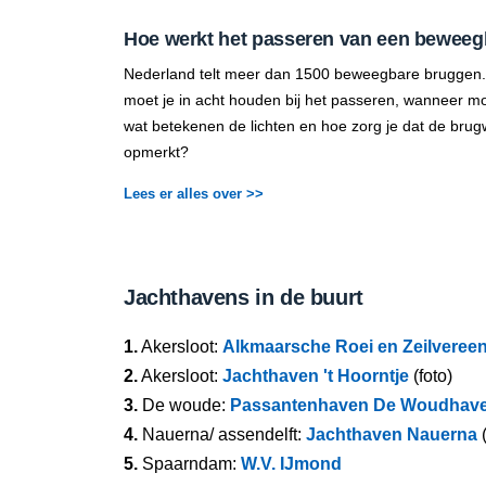
Hoe werkt het passeren van een beweeg
Nederland telt meer dan 1500 beweegbare bruggen.
moet je in acht houden bij het passeren, wanneer mo
wat betekenen de lichten en hoe zorg je dat de brug
opmerkt?
Lees er alles over >>
Jachthavens in de buurt
1.
Akersloot:
Alkmaarsche Roei en Zeilvereen
2.
Akersloot:
Jachthaven 't Hoorntje
(foto)
3.
De woude:
Passantenhaven De Woudhav
4.
Nauerna/ assendelft:
Jachthaven Nauerna
(
5.
Spaarndam:
W.V. IJmond