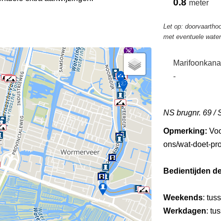
0.8
meter
Let op: doorvaarthoo
met eventuele wate
Marifoonkana
-
NS brugnr. 69 / 
Opmerking:
Voo
ons/wat-doet-pro
Bedientijden d
Weekends
: tus
Werkdagen
: tu