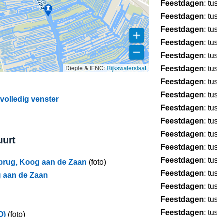
Feestdagen
: t
Feestdagen
: t
Feestdagen
: t
Feestdagen
: t
Feestdagen
: t
Diepte & IENC:
Rijkswaterstaat
Feestdagen
: t
Feestdagen
: t
Feestdagen
: t
volledig venster
Feestdagen
: t
Feestdagen
: t
Feestdagen
: t
uurt
Feestdagen
: t
Feestdagen
: t
brug, Koog aan de Zaan
(foto)
Feestdagen
: t
g aan de Zaan
Feestdagen
: t
Feestdagen
: t
Feestdagen
: t
O)
(foto)