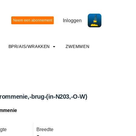
Inloggen
BPR/AIS/WRAKKEN
ZWEMMEN
Krommenie,-brug-(in-N203,-O-W)
ommenie
gte
Breedte