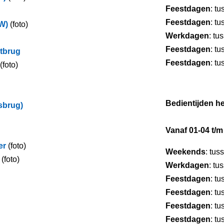
Feestdagen
: t
Feestdagen
: t
W)
(foto)
Werkdagen
: tu
Feestdagen
: t
etbrug
Feestdagen
: t
(foto)
Bedientijden he
sbrug)
Vanaf 01-04 t/m
er
(foto)
Weekends
: tus
(foto)
Werkdagen
: tu
Feestdagen
: t
Feestdagen
: t
Feestdagen
: t
Feestdagen
: t