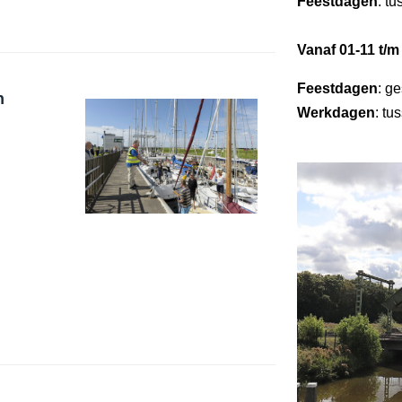
Feestdagen
: t
Vanaf 01-11 t/m
Feestdagen
: g
n
Werkdagen
: tu