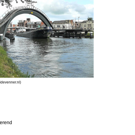
idevenner.nl)
erend