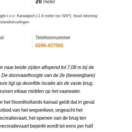
20
meter
gte t.o.v. Kanaalpeil (-1.4 meter tov NAP). houd rekening
rstandwisselingen
al
Telefoonnummer
0299-427592
 naar beide zijden aflopend tot 7,08 m bij de
 De doorvaarthoogte van de 2e (beweegbare)
deze ligt op dezelfde locatie als de vaste brug.
ruisen elkaar midden op het vaarwater.
r het Noordhollands kanaal geldt dat in geval
anbod van het wegverkeer, ongeacht het
creatievaart, het openen van de brug ten
ecreatievaart beperkt wordt tot eens per half