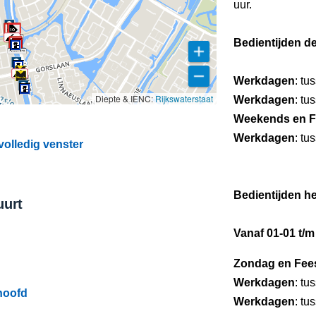
uur.
Bedientijden d
Werkdagen
: tu
Diepte & IENC:
Rijkswaterstaat
Werkdagen
: tu
Weekends en F
Werkdagen
: tu
olledig venster
Bedientijden he
uurt
Vanaf 01-01 t/m
Zondag en Fee
Werkdagen
: tu
hoofd
Werkdagen
: tu