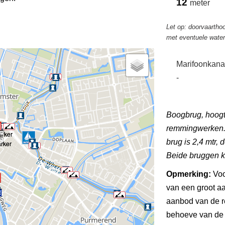
12
meter
Let op: doorvaarthoo
met eventuele wate
Marifoonkana
-
Boogbrug, hoogte
remmingwerken.
brug is 2,4 mtr, 
Beide bruggen k
Opmerking:
Voo
van een groot a
aanbod van de re
behoeve van de r