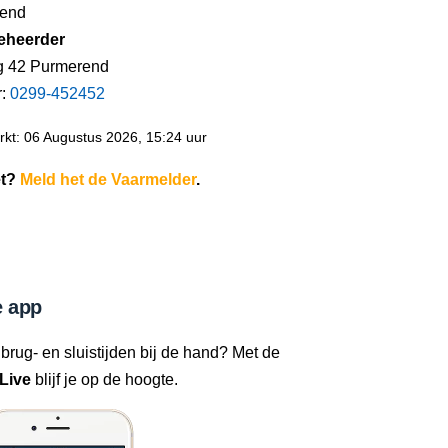
rend
eheerder
g 42 Purmerend
r:
0299-452452
kt: 06 Augustus 2026, 15:24 uur
et?
Meld het de Vaarmelder
.
 app
 brug- en sluistijden bij de hand? Met de
Live
blijf je op de hoogte.