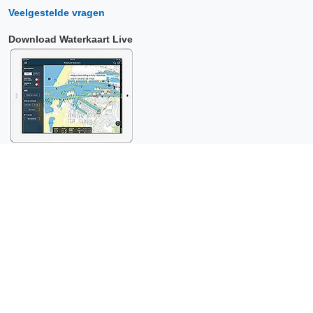
Veelgestelde vragen
Download Waterkaart Live
Copyright © 2026 Surfcheck |
Waterkaart Live
,
Zeeweer
,
Stroomatlas
en
Het Getij
: nautische data voor
anderhalf miljoen
bezoekers per jaar!
Dit is een
privacyvriendelijke website