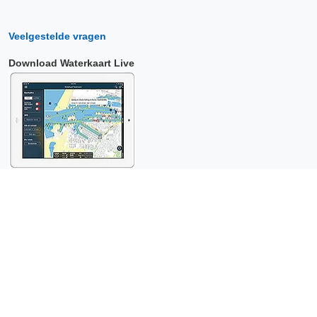
Veelgestelde vragen
Download Waterkaart Live
Copyright © 2026 Surfcheck |
Waterkaart Live
,
Zeeweer
,
Stroomatlas
en
Het Getij
: nautische data voor
anderhalf miljoen
bezoekers per jaar!