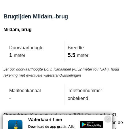
Brugtijden Mildam,-brug
Mildam, brug
Doorvaarthoogte
Breedte
1
5.5
meter
meter
Let op: doorvaarthoogte t.o.v. Kanaalpeil (-0.52 meter tov NAP). houd
rekening met eventuele waterstandwisselingen
Marifoonkanaal
Telefoonnummer
-
onbekend
Opmerking:
Konvooivaart najaar 2026: Op zaterdag 31
Waterkaart Live
oktober 2026 kan in konvooi (onderweg aansluiten) van de
Download de app gratis. Alle