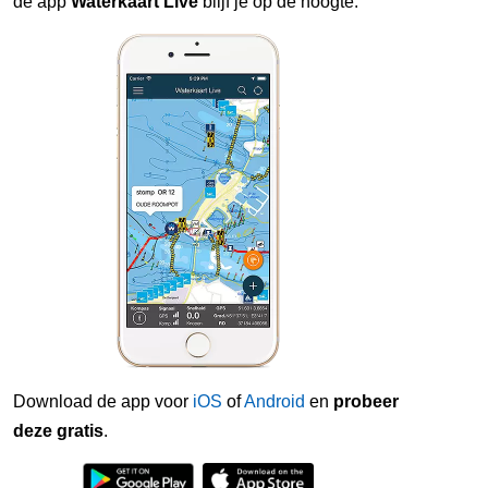
de app
Waterkaart Live
blijf je op de hoogte.
Download de app voor
iOS
of
Android
en
probeer
deze gratis
.