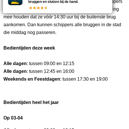
Opmerking:
Bellen via: 050-3188500. Recreatieschippers
bruggen en sluizen bij de hand.
op doorvaart door de stad Groningen moeten er rekening
mee houden dat ze vóór 14:30 uur bij de buitenste brug
aankomen. Dan kunnen schippers alle bruggen in de stad
die middag nog passeren.
Bedientijden deze week
Alle dagen
: tussen 09:00 en 12:15
Alle dagen
: tussen 12:45 en 16:00
Weekends en Feestdagen
: tussen 17:30 en 19:00
Bedientijden heel het jaar
Op 03-04