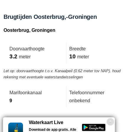
Brugtijden Oosterbrug,-Groningen
Oosterbrug, Groningen
Doorvaarthoogte
Breedte
3.2
10
meter
meter
Let op: doorvaarthoogte t.o.v. Kanaalpeil (0.62 meter tov NAP). houd
rekening met eventuele waterstandwisselingen
Marifoonkanaal
Telefoonnummer
9
onbekend
Wijdte tussen remmingwerken. Hoogte l. KP+2,70m.
Waterkaart Live
Download de app gratis. Alle