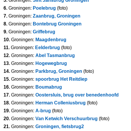
5.
Groningen:
Sint Jansbrug Groningen
6.
Groningen:
Poelebrug
(foto)
7.
Groningen:
Zaanbrug, Groningen
8.
Groningen:
Bontebrug Groningen
9.
Groningen:
Griffebrug
10.
Groningen:
Maagdenbrug
11.
Groningen:
Eelderbrug
(foto)
12.
Groningen:
Abel Tasmanbrug
13.
Groningen:
Hogewegbrug
14.
Groningen:
Parkbrug, Groningen
(foto)
15.
Groningen:
spoorbrug Het Reitdiep
16.
Groningen:
Boumabrug
17.
Groningen:
Oostersluis, brug over benedenhoofd
18.
Groningen:
Herman Colleniusbrug
(foto)
19.
Groningen:
A-brug
(foto)
20.
Groningen:
Van Ketwich Verschuurbrug
(foto)
21.
Groningen:
Groningen, fietsbrug2