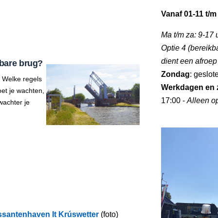
Vanaf 01-11 t/m
Ma t/m za: 9-17 
Optie 4 (bereikb
dient een afroe
bare brug?
Zondag
: geslot
 Welke regels
Werkdagen en 
et je wachten,
17:00 -
Alleen o
wachter je
santenhaven It Krúswetter
(foto)