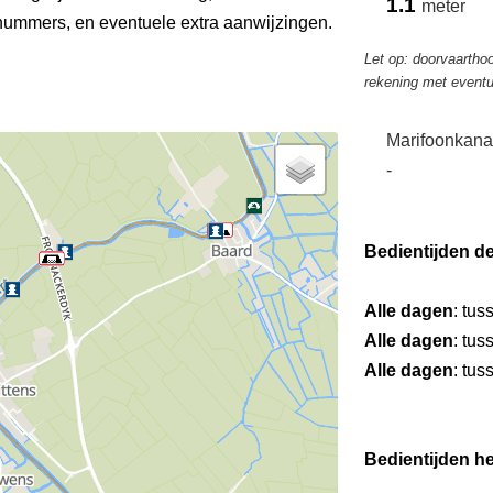
1.1
meter
ummers, en eventuele extra aanwijzingen.
Let op: doorvaarthoo
rekening met eventu
Marifoonkana
-
Bedientijden d
Alle dagen
: tus
Alle dagen
: tus
Alle dagen
: tus
Bedientijden he