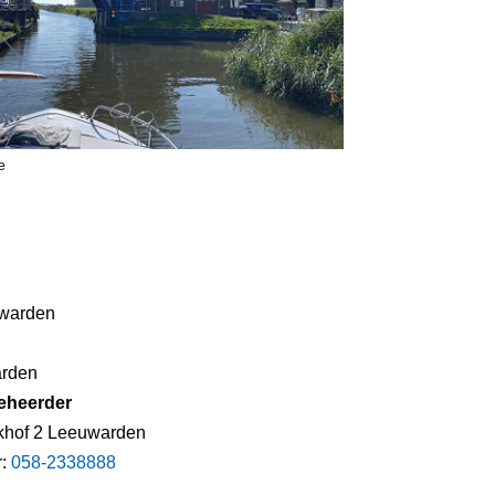
e
warden
arden
eheerder
khof 2 Leeuwarden
r:
058-2338888