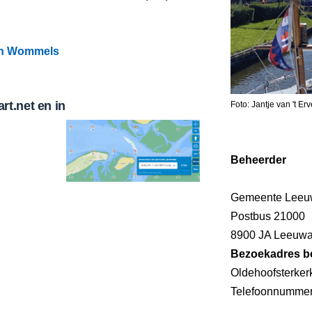
en Wommels
t.net en in
Foto: Jantje van 't Erv
Beheerder
Gemeente Leeu
Postbus 21000
8900 JA Leeuw
Bezoekadres b
Oldehoofsterker
Telefoonnumme