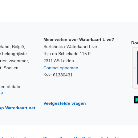
Meer weten over Waterkaart Live?
Do
land, België,
Surfcheck / Waterkaart Live
 belangrijkste
Rijn en Schiekade 115 F
orter, zwemmer,
2311 AS Leiden
t. Snel en
Contact opnemen
Kvk: 61380431
ken of data
e!
Veelgestelde vragen
op Waterkaart.net