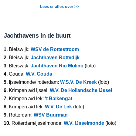
Lees er alles over >>
Jachthavens in de buurt
1.
Bleiswijk:
WSV de Rottestroom
2.
Bleiswijk:
Jachthaven Rottedijk
3.
Bleiswijk:
Jachthaven Rio Molino
(foto)
4.
Gouda:
W.V. Gouda
5.
Ijsselmonde/ rotterdam:
W.S.V. De Kreek
(foto)
6.
Krimpen a/d ijssel:
W.V. De Hollandsche IJssel
7.
Krimpen a/d lek:
't Balkengat
8.
Krimpen a/d lek:
W.V. De Lek
(foto)
9.
Rotterdam:
WSV Buurman
10.
Rotterdam/ijsselmonde:
W.V. IJsselmonde
(foto)