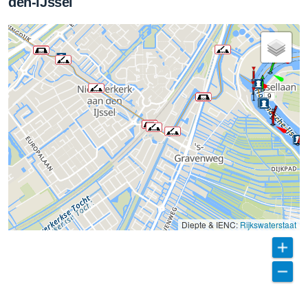
den-IJssel
9
Diepte & IENC:
Rijkswaterstaat