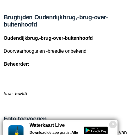
Brugtijden Oudendijkbrug,-brug-over-
buitenhoofd
Oudendijkbrug,-brug-over-buitenhoofd
Doorvaarhoogte en -breedte onbekend
Beheerder:
Bron: EuRIS
Foto toevoegen
Waterkaart Live
Deze brug heeft nog geen foto. Heb je een goede foto van
Download de app gratis. Alle