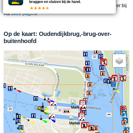
bruggen en sluizen bij de hand.
deze brug om aan deze pagina toe te voegen? Zet 'm er bij
via
deze pagina
Op de kaart: Oudendijkbrug,-brug-over-
buitenhoofd
10
20
10