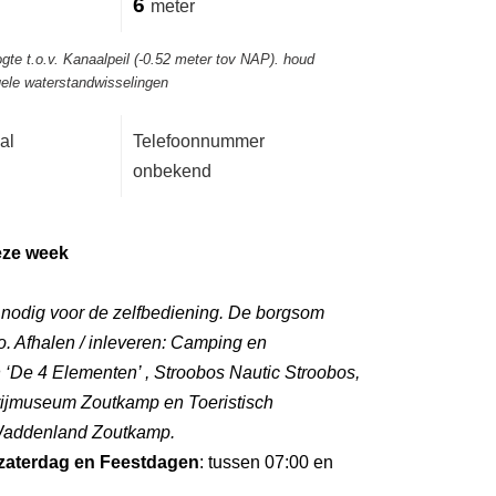
6
meter
gte t.o.v. Kanaalpeil (-0.52 meter tov NAP). houd
ele waterstandwisselingen
al
Telefoonnummer
onbekend
eze week
l nodig voor de zelfbediening. De borgsom
. Afhalen / inleveren: Camping en
‘De 4 Elementen’ , Stroobos Nautic Stroobos,
rijmuseum Zoutkamp en Toeristisch
 Waddenland Zoutkamp.
zaterdag en Feestdagen
: tussen 07:00 en