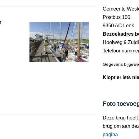
Gemeente Weste
Postbus 100
n
9350 AC Leek
Bezoekadres b
Hooiweg 9 Zuid
Telefoonnumme
Gegevens bijgewer
Klopt er iets ni
Foto toevoe
Deze brug heeft
brug om aan deze
pagina