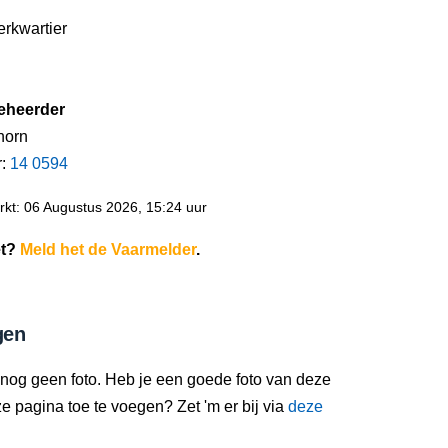
rkwartier
eheerder
horn
r:
14 0594
kt: 06 Augustus 2026, 15:24 uur
et?
Meld het de Vaarmelder
.
gen
 nog geen foto. Heb je een goede foto van deze
 pagina toe te voegen? Zet 'm er bij via
deze