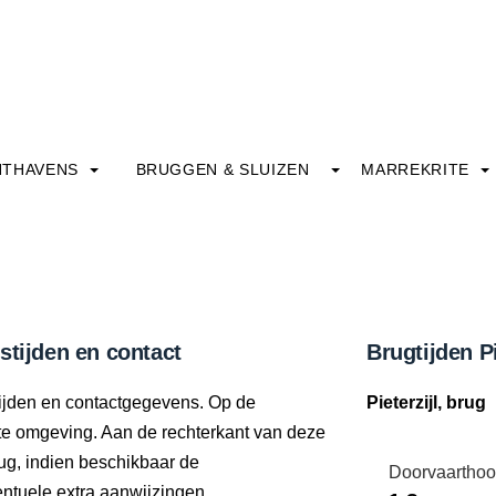
HTHAVENS
BRUGGEN & SLUIZEN
MARREKRITE
ngstijden en contact
Brugtijden Pi
gstijden en contactgegevens. Op de
Pieterzijl, brug
ecte omgeving. Aan de rechterkant van deze
ug, indien beschikbaar de
Doorvaarthoo
tuele extra aanwijzingen.