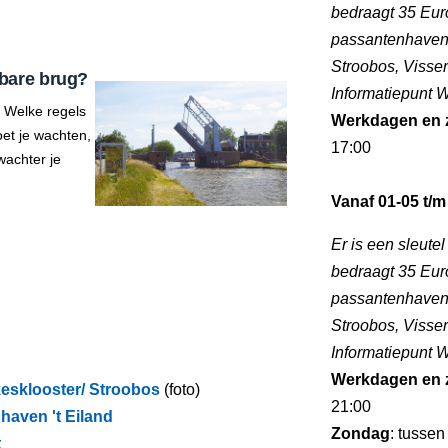
bedraagt 35 Euro
passantenhaven 
Stroobos, Visse
bare brug?
Informatiepunt
 Welke regels
Werkdagen en 
et je wachten,
17:00
wachter je
Vanaf 01-05 t/m
Er is een sleute
bedraagt 35 Euro
passantenhaven 
Stroobos, Visse
Informatiepunt
Werkdagen en 
esklooster/ Stroobos
(foto)
21:00
haven 't Eiland
Zondag
: tussen
t