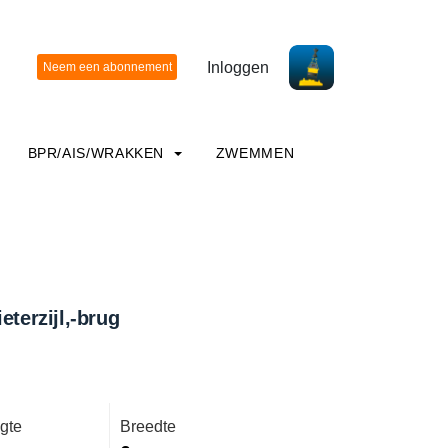
Inloggen
BPR/AIS/WRAKKEN
ZWEMMEN
eterzijl,-brug
gte
Breedte