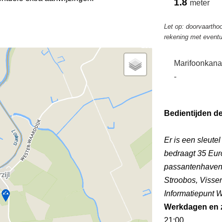
1.8
meter
Let op: doorvaarthoo
rekening met eventu
Marifoonkana
-
Bedientijden d
Er is een sleute
bedraagt 35 Euro
passantenhaven 
Stroobos, Visse
Informatiepunt
Werkdagen en 
21:00