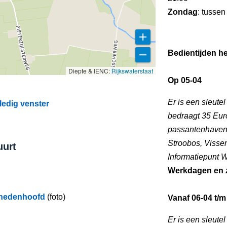
Zondag
: tussen
Bedientijden he
Diepte & IENC:
Rijkswaterstaat
Op 05-04
Er is een sleute
lledig venster
bedraagt 35 Euro
passantenhaven 
Stroobos, Visse
uurt
Informatiepunt
Werkdagen en 
enedenhoofd
(foto)
Vanaf 06-04 t/m
Er is een sleute