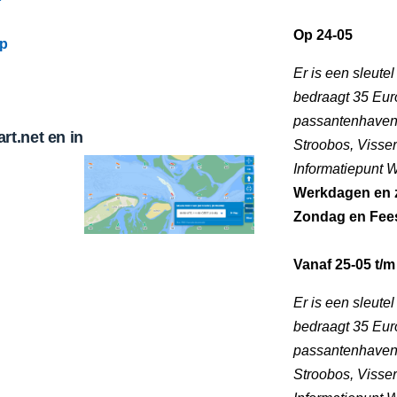
Op 24-05
mp
Er is een sleute
bedraagt 35 Euro
passantenhaven 
t.net en in
Stroobos, Visse
Informatiepunt
Werkdagen en 
Zondag en Fee
Vanaf 25-05 t/m
Er is een sleute
bedraagt 35 Euro
passantenhaven 
Stroobos, Visse