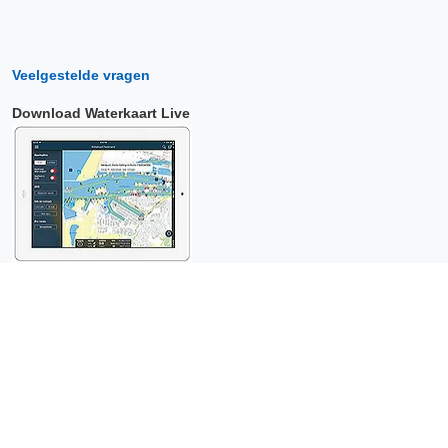
Veelgestelde vragen
Download Waterkaart Live
Copyright © 2026 Surfcheck |
Waterkaart Live
,
Zeeweer
,
Stroomatlas
en
Het Getij
: nautische data voor
anderhalf miljoen
bezoekers per jaar!