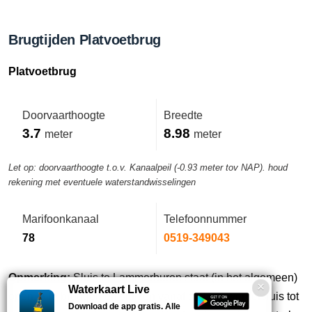
Brugtijden Platvoetbrug
Platvoetbrug
Doorvaarthoogte
Breedte
3.7
8.98
meter
meter
Let op: doorvaarthoogte t.o.v. Kanaalpeil (-0.93 meter tov NAP). houd
rekening met eventuele waterstandwisselingen
Marifoonkanaal
Telefoonnummer
78
0519-349043
Opmerking:
Sluis te Lammerburen staat (in het algemeen)
Waterkaart Live
open. Alle bruggen en sluizen vanaf de Dorkwerdersluis tot
Download de app gratis. Alle