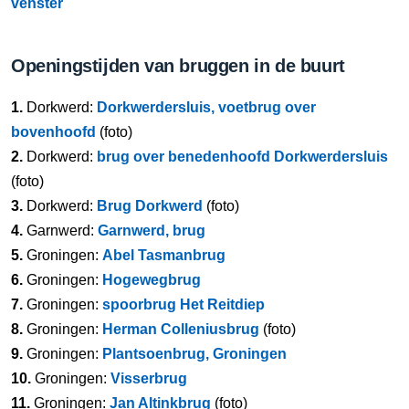
venster
Openingstijden van bruggen in de buurt
1.
Dorkwerd:
Dorkwerdersluis, voetbrug over
bovenhoofd
(foto)
2.
Dorkwerd:
brug over benedenhoofd Dorkwerdersluis
(foto)
3.
Dorkwerd:
Brug Dorkwerd
(foto)
4.
Garnwerd:
Garnwerd, brug
5.
Groningen:
Abel Tasmanbrug
6.
Groningen:
Hogewegbrug
7.
Groningen:
spoorbrug Het Reitdiep
8.
Groningen:
Herman Colleniusbrug
(foto)
9.
Groningen:
Plantsoenbrug, Groningen
10.
Groningen:
Visserbrug
11.
Groningen:
Jan Altinkbrug
(foto)