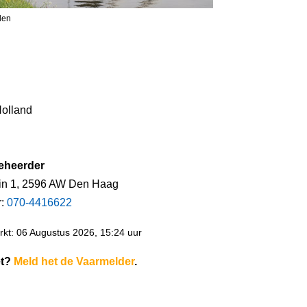
len
Holland
eheerder
ein 1, 2596 AW Den Haag
r:
070-4416622
kt: 06 Augustus 2026, 15:24 uur
et?
Meld het de Vaarmelder
.