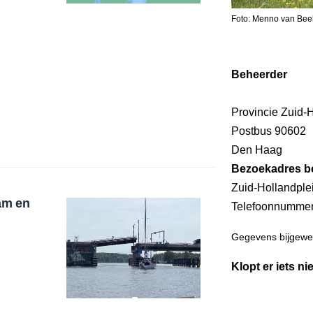
Foto: Menno van Bee
Beheerder
Provincie Zuid-
Postbus 90602
Den Haag
Bezoekadres b
Zuid-Hollandpl
am en
Telefoonnumme
Gegevens bijgewer
Klopt er iets ni