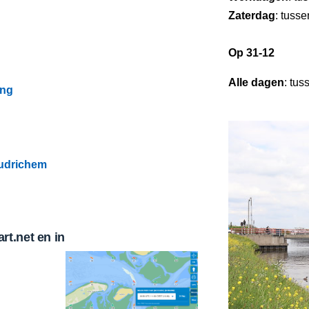
Zaterdag
: tuss
Op 31-12
Alle dagen
: tus
ing
udrichem
t.net en in