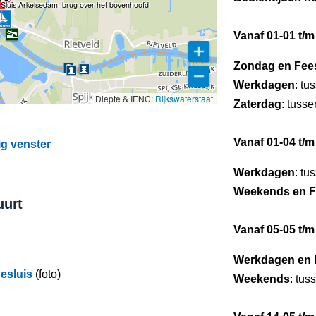
Sluis Arkelsedam, brug over het bovenhoofd
Vanaf 01-01 t/m
Zondag en Fee
Werkdagen
: tu
Diepte & IENC:
Rijkswaterstaat
Zaterdag
: tuss
Vanaf 01-04 t/m
ig venster
Werkdagen
: tu
Weekends en F
uurt
Vanaf 05-05 t/m
Werkdagen en 
esluis
(foto)
Weekends
: tus