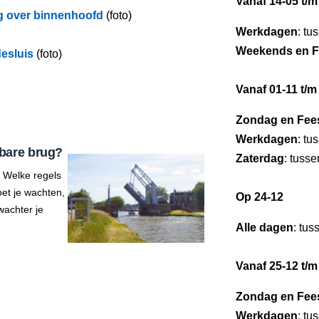
Vanaf 14-05 t/m
g over binnenhoofd
(foto)
Werkdagen
: tu
Weekends en F
esluis
(foto)
Vanaf 01-11 t/m
Zondag en Fee
Werkdagen
: tu
bare brug?
Zaterdag
: tuss
 Welke regels
et je wachten,
Op 24-12
wachter je
Alle dagen
: tus
Vanaf 25-12 t/m
Zondag en Fee
Werkdagen
: tu