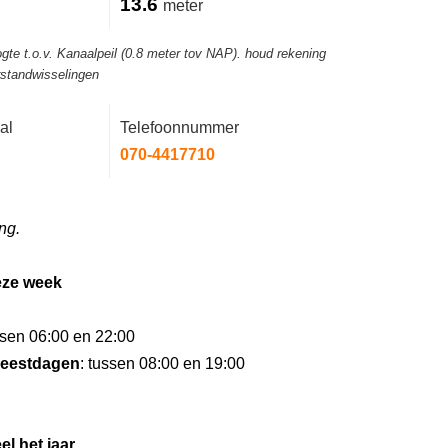
13.6
meter
gte t.o.v. Kanaalpeil (0.8 meter tov NAP). houd rekening
rstandwisselingen
al
Telefoonnummer
070-4417710
ng.
eze week
ssen 06:00 en 22:00
eestdagen
: tussen 08:00 en 19:00
el het jaar