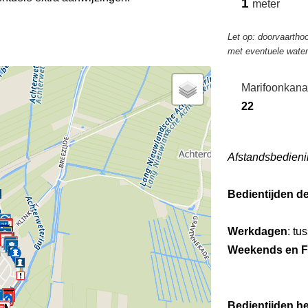
1
meter
Let op: doorvaarthoo
met eventuele wate
Marifoonkana
22
Afstandsbedieni
Bedientijden d
Werkdagen
: tu
Weekends en F
Bedientijden he