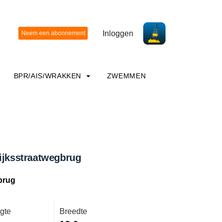
Inloggen
BPR/AIS/WRAKKEN
ZWEMMEN
ijksstraatwegbrug
brug
gte
Breedte