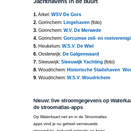
Jachthavens in de buurt
1.
Arkel:
WSV De Gors
2.
Gorinchem:
Lingehaven
(foto)
3.
Gorinchem:
W.V. De Merwede
4.
Gorinchem:
Gorcumse zeil- en roeiverenig
5.
Heukelum:
W.S.V. De Wiel
6.
Oosterwijk:
De Galgenwaard
7.
Sleeuwijk:
Sleeuwijk Yachting
(foto)
8.
Woudrichem:
Historische Stadshaven Wo
9.
Woudrichem:
W.S.V. Woudrichem
Nieuw: live stroomgegevens op Waterkaar
de stroomatlas-apps
Op Waterkaart.net en in de Stroomatlas
apps vind je nu geheel vernieuwde
stroomdata, inclusief animatie en hoge