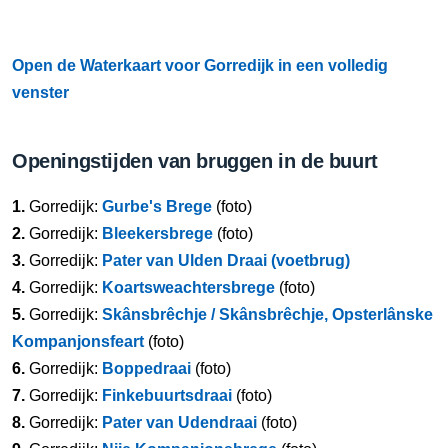
Open de Waterkaart voor Gorredijk in een volledig
venster
Openingstijden van bruggen in de buurt
1.
Gorredijk:
Gurbe's Brege
(foto)
2.
Gorredijk:
Bleekersbrege
(foto)
3.
Gorredijk:
Pater van Ulden Draai (voetbrug)
4.
Gorredijk:
Koartsweachtersbrege
(foto)
5.
Gorredijk:
Skânsbrêchje / Skânsbrêchje, Opsterlânske
Kompanjonsfeart
(foto)
6.
Gorredijk:
Boppedraai
(foto)
7.
Gorredijk:
Finkebuurtsdraai
(foto)
8.
Gorredijk:
Pater van Udendraai
(foto)