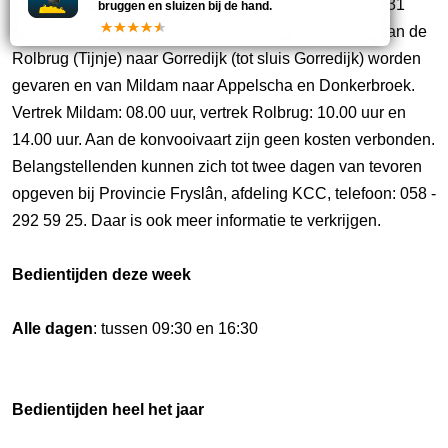
Opmerking:
Konvooivaart najaar 2026: Op zaterdag 31
bruggen en sluizen bij de hand.
oktober 2026 kan in konvooi (onderweg aansluiten) van de
Rolbrug (Tijnje) naar Gorredijk (tot sluis Gorredijk) worden
gevaren en van Mildam naar Appelscha en Donkerbroek.
Vertrek Mildam: 08.00 uur, vertrek Rolbrug: 10.00 uur en
14.00 uur. Aan de konvooivaart zijn geen kosten verbonden.
Belangstellenden kunnen zich tot twee dagen van tevoren
opgeven bij Provincie Fryslân, afdeling KCC, telefoon: 058 -
292 59 25. Daar is ook meer informatie te verkrijgen.
Bedientijden deze week
Alle dagen
: tussen 09:30 en 16:30
Bedientijden heel het jaar