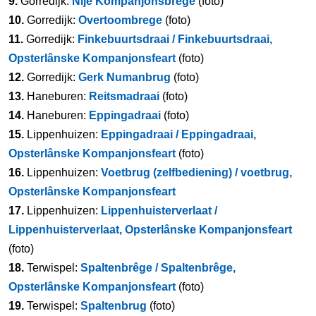
9.
Gorredijk:
Nije Kompanjonsbrege
(foto)
10.
Gorredijk:
Overtoombrege
(foto)
11.
Gorredijk:
Finkebuurtsdraai / Finkebuurtsdraai,
Opsterlânske Kompanjonsfeart
(foto)
12.
Gorredijk:
Gerk Numanbrug
(foto)
13.
Haneburen:
Reitsmadraai
(foto)
14.
Haneburen:
Eppingadraai
(foto)
15.
Lippenhuizen:
Eppingadraai / Eppingadraai,
Opsterlânske Kompanjonsfeart
(foto)
16.
Lippenhuizen:
Voetbrug (zelfbediening) / voetbrug,
Opsterlânske Kompanjonsfeart
17.
Lippenhuizen:
Lippenhuisterverlaat /
Lippenhuisterverlaat, Opsterlânske Kompanjonsfeart
(foto)
18.
Terwispel:
Spaltenbrêge / Spaltenbrêge,
Opsterlânske Kompanjonsfeart
(foto)
19.
Terwispel:
Spaltenbrug
(foto)