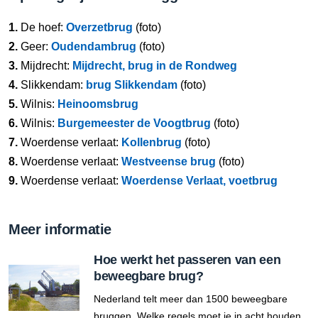
1.
De hoef:
Overzetbrug
(foto)
2.
Geer:
Oudendambrug
(foto)
3.
Mijdrecht:
Mijdrecht, brug in de Rondweg
4.
Slikkendam:
brug Slikkendam
(foto)
5.
Wilnis:
Heinoomsbrug
6.
Wilnis:
Burgemeester de Voogtbrug
(foto)
7.
Woerdense verlaat:
Kollenbrug
(foto)
8.
Woerdense verlaat:
Westveense brug
(foto)
9.
Woerdense verlaat:
Woerdense Verlaat, voetbrug
Meer informatie
Hoe werkt het passeren van een
beweegbare brug?
Nederland telt meer dan 1500 beweegbare
bruggen. Welke regels moet je in acht houden