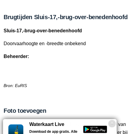
Brugtijden Sluis-17,-brug-over-benedenhoofd
Sluis-17,-brug-over-benedenhoofd
Doorvaarhoogte en -breedte onbekend
Beheerder:
Bron: EuRIS
Foto toevoegen
Deze brug heeft nog geen foto. Heb je een goede foto van
Waterkaart Live
Download de app gratis. Alle
deze brug om aan deze pagina toe te voegen? Zet 'm er bij