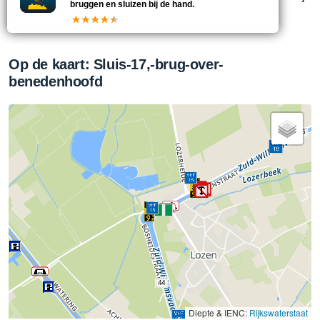
bruggen en sluizen bij de hand.
via
deze pagina
Op de kaart: Sluis-17,-brug-over-
benedenhoofd
45
44
Diepte & IENC:
Rijkswaterstaat