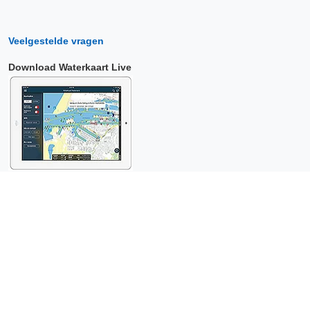
Veelgestelde vragen
Download Waterkaart Live
Copyright © 2026 Surfcheck |
Waterkaart Live
,
Zeeweer
,
Stroomatlas
en
Het Getij
: nautische data voor
anderhalf miljoen
bezoekers per jaar!