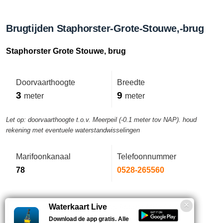
Brugtijden Staphorster-Grote-Stouwe,-brug
Staphorster Grote Stouwe, brug
Doorvaarthoogte
Breedte
3
9
meter
meter
Let op: doorvaarthoogte t.o.v. Meerpeil (-0.1 meter tov NAP). houd
rekening met eventuele waterstandwisselingen
Marifoonkanaal
Telefoonnummer
78
0528-265560
Wijdte (brugklep) MP+7,50m op hoogte MP+13,70m.
Waterkaart Live
Download de app gratis. Alle
Bediening op afstand vanaf de bedieningspost