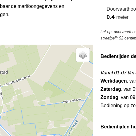
ikbaar de marifoongegevens en
Doorvaarthoo
ngen.
0.4
meter
Let op: doorvaartho
streefpeil: 52 centi
Bedientijden d
Vanaf 01-07 t/m
Werkdagen
, va
Zaterdag
, van 0
Zondag
, van 09
Bediening op zo
Bedientijden he