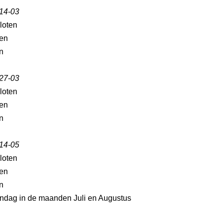
 14-03
loten
en
n
 27-03
loten
en
n
 14-05
loten
en
n
ndag in de maanden Juli en Augustus