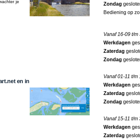
wachter je
Zondag
geslote
Bediening op zo
Vanaf 16-09 t/m
Werkdagen
ges
Zaterdag
geslot
Zondag
geslote
Vanaf 01-11 t/m
t.net en in
Werkdagen
ges
Zaterdag
geslot
Zondag
geslote
Vanaf 15-11 t/m
Werkdagen
ges
Zaterdag
geslot