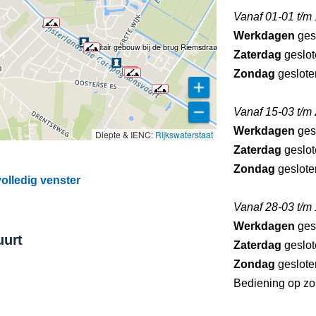
Vanaf 01-01 t/m
Werkdagen
ges
Sanitair gebouw bij de brug Riemsdraai
Zaterdag
geslot
Zondag
geslote
Vanaf 15-03 t/m
Werkdagen
ges
Diepte & IENC:
Rijkswaterstaat
Zaterdag
geslot
Zondag
geslote
olledig venster
Vanaf 28-03 t/m
Werkdagen
ges
uurt
Zaterdag
geslot
Zondag
geslote
Bediening op zo