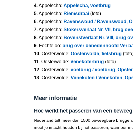
4.
Appelscha:
Appelscha, voetbrug
5.
Appelscha:
Riemsdraai
(foto)
6.
Appelscha:
Ravenswoud / Ravenswoud, Op
7.
Appelscha:
Stokersverlaat Nr. VII, brug o
8.
Appelscha:
Bovenstverlaat Nr. VIII, brug 
9.
Fochteloo:
brug over benedenhoofd Verlaat
10.
Oosterwolde:
Oosterwolde, fietsbrug
(foto
11.
Oosterwolde:
Venekoterbrug
(foto)
12.
Oosterwolde:
voetbrug / voetbrug, Opste
13.
Oosterwolde:
Venekoten / Venekoten, Op
Meer informatie
Hoe werkt het passeren van een beweeg
Nederland telt meer dan 1500 beweegbare bruggen.
moet je in acht houden bij het passeren, wanneer mo