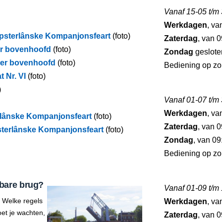
Vanaf 15-05 t/m
Werkdagen
, va
sterlânske Kompanjonsfeart
(foto)
Zaterdag
, van 0
ver bovenhoofd
(foto)
Zondag
geslote
over bovenhoofd
(foto)
Bediening op zo
 Nr. VI
(foto)
)
Vanaf 01-07 t/m
Werkdagen
, va
rlânske Kompanjonsfeart
(foto)
Zaterdag
, van 0
sterlânske Kompanjonsfeart
(foto)
Zondag
, van 09
Bediening op zo
bare brug?
Vanaf 01-09 t/m
 Welke regels
Werkdagen
, va
et je wachten,
Zaterdag
, van 0