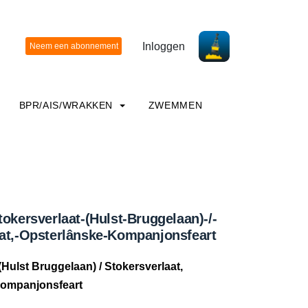
Inloggen
BPR/AIS/WRAKKEN
ZWEMMEN
tokersverlaat-(Hulst-Bruggelaan)-/-
aat,-Opsterlânske-Kompanjonsfeart
(Hulst Bruggelaan) / Stokersverlaat,
Kompanjonsfeart