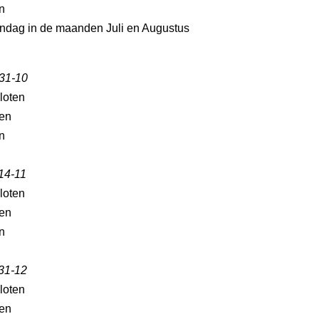
n
ndag in de maanden Juli en Augustus
 31-10
loten
en
n
 14-11
loten
en
n
 31-12
loten
en