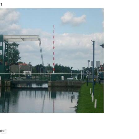
n
land